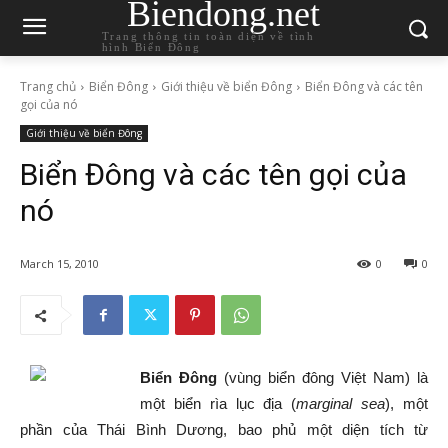
Biendong.net
Trang thông tin toàn diện về tình
hình Biển Đông
Trang chủ
Biển Đông
Giới thiệu về biển Đông
Biển Đông và các tên
gọi của nó
Giới thiệu về biển Đông
Biển Đông và các tên gọi của
nó
March 15, 2010
0
0
Biển Đông
(vùng biển đông Việt Nam) là
một biển rìa lục địa (
marginal sea
), một
phần của Thái Bình Dương, bao phủ một diện tích từ