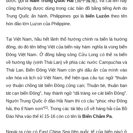
南中國海
được gọi là
Nam Trung Quốc Hải
(
), và cái tên này
cũng thường được dùng trong các bản đồ bằng tiếng Anh do
Trung Quốc ấn hành. Philippines gọi là
biển Luzón
theo tên
hòn đảo lớn Luzon của Philippine.
Tại Việt Nam, hầu hết lãnh thổ hướng chính ra biển là hướng
đông, do đó tên tiếng Việt của biển này hàm nghĩa là vùng biển
Đông Việt Nam. Ở đồng bằng sông Cửu Long có thể ra biển
về hướng tây (vịnh Thái Lan) về phía các nước Campuchia và
Thái Lan. Biển Đông Việt Nam còn ghi dấu ấn của mình vào
văn hóa và lịch sử Việt Nam, thể hiện qua câu tục ngữ “thuận
vợ thuận chồng tát biển Đông cũng cạn; Thuận bè, thuận bạn
tát cạn biển Đông”, hay thành ngữ “dã tràng xe cát biển Đông”.
Người Trung Quốc ở đảo Hải Nam thì có câu “phúc như Đông
[1]
hải, thọ tỉ Nam sơn”
. Trong các tài liệu cổ về hàng hải của Bồ
Đào Nha vào thế kỉ 15-16 còn có tên là
Biển Chăm Pa
.
Ngoài ra còn có
East China Sea
(tên quốc tế của biển này) ở