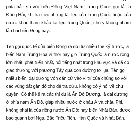
phía bắc so với biển Đông Việt Nam, Trung Quốc gọi tắt là
Đông Hải, khi tra cứu những tài liệu của Trung Quốc hoặc của
nước khác tham khảo tài liệu Trung Quốc, chú ý không nhầm
lẫn hai biển Đông này.
Tên gọi quốc tế của biển Đông ra đời từ nhiều thế kỷ trước, là
biển Nam Trung Hoa vì thời bấy giờ Trung Quốc là nước rộng
lớn nhất, phát triển nhất, nổi tiếng nhất trong khu vực và đã có
giao thương với phương Tây qua con đường tơ lụa. Tên gọi
nhiều biển, đại dương vốn căn cứ vào vị trí của chúng so với
các vùng đất gần đó cho dễ tra cứu, không có ý nói về chủ
quyền. Có thể kể ra các thí dụ là Ấn Độ Dương, là đại dương
ở phía nam Ấn Độ, giáp nhiều nước ở châu Á và châu Phi,
không phải là của riêng nước Ấn Độ; hay biển Nhật Bản, được
bao quanh bởi Nga, Bắc Triều Tiên, Hàn Quốc và Nhật Bản.