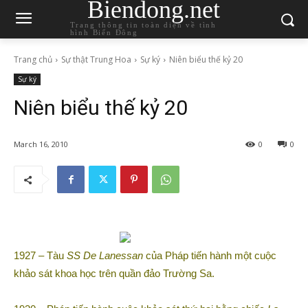
Biendong.net
Trang thông tin toàn diện về tình
hình Biển Đông
Trang chủ
Sự thật Trung Hoa
Sự ký
Niên biểu thế kỷ 20
Sự ký
Niên biểu thế kỷ 20
March 16, 2010
0
0
1927 – Tàu
SS De Lanessan
của Pháp tiến hành một cuộc
khảo sát khoa học trên quần đảo Trường Sa.