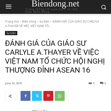
Biendong.net
Trang thông tin toàn diện về tình
hình Biển Đông
Trang chủ
Biển nóng
Sự kiện
ĐÁNH GIÁ CỦA GIÁO SƯ CARLYLE
A.THAYER VỀ VIỆC VIỆT NAM TỔ...
Sự kiện
ĐÁNH GIÁ CỦA GIÁO SƯ
CARLYLE A.THAYER VỀ VIỆC
VIỆT NAM TỔ CHỨC HỘI NGHỊ
THƯỢNG ĐỈNH ASEAN 16
June 10, 2010
0
0