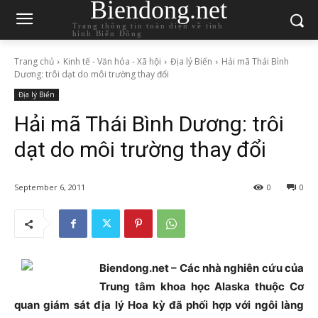
Biendong.net
Trang thông tin toàn diện về tình
hình Biển Đông
Trang chủ
Kinh tế - Văn hóa - Xã hội
Địa lý Biển
Hải mã Thái Bình
Dương: trôi dạt do môi trường thay đổi
Địa lý Biển
Hải mã Thái Bình Dương: trôi
dạt do môi trường thay đổi
September 6, 2011
0
0
Biendong.net – Các nhà nghiên cứu của
Trung tâm khoa học Alaska thuộc Cơ
quan giám sát địa lý Hoa kỳ đã phối hợp với ngôi làng