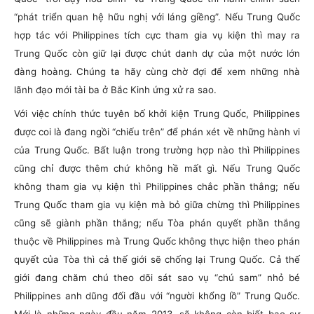
“phát triển quan hệ hữu nghị với láng giềng”. Nếu Trung Quốc
hợp tác với Philippines tích cực tham gia vụ kiện thì may ra
Trung Quốc còn giữ lại được chút danh dự của một nước lớn
đàng hoàng. Chúng ta hãy cùng chờ đợi để xem những nhà
lãnh đạo mới tài ba ở Bắc Kinh ứng xử ra sao.
Với việc chính thức tuyên bố khởi kiện Trung Quốc, Philippines
được coi là đang ngồi “chiếu trên” để phán xét về những hành vi
của Trung Quốc. Bất luận trong trường hợp nào thì Philippines
cũng chỉ được thêm chứ không hề mất gì. Nếu Trung Quốc
không tham gia vụ kiện thì Philippines chắc phần thắng; nếu
Trung Quốc tham gia vụ kiện mà bỏ giữa chừng thì Philippines
cũng sẽ giành phần thắng; nếu Tòa phán quyết phần thắng
thuộc về Philippines mà Trung Quốc không thực hiện theo phán
quyết của Tòa thì cả thế giới sẽ chống lại Trung Quốc. Cả thế
giới đang chăm chú theo dõi sát sao vụ “chú sam” nhỏ bé
Philippines anh dũng đối đầu với “người khổng lồ” Trung Quốc.
Mới là những ngày đầu năm 2013, sẽ không còn biết bao sự