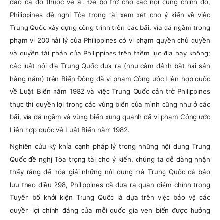
đảo đá đó thuộc về ai. Để bổ trợ cho các nội dung chính đó,
Philippines đề nghị Tòa trọng tài xem xét cho ý kiến về việc
Trung Quốc xây dựng công trình trên các bãi, vỉa đá ngầm trong
phạm vi 200 hải lý của Philippines có vi phạm quyền chủ quyền
và quyền tài phán của Philippines trên thềm lục địa hay không;
các luật nội địa Trung Quốc đưa ra (như cấm đánh bắt hải sản
hàng năm) trên Biển Đông đã vi phạm Công ước Liên hợp quốc
về Luật Biển năm 1982 và việc Trung Quốc cản trở Philippines
thực thi quyền lợi trong các vùng biển của mình cũng như ở các
bãi, vỉa đá ngầm và vùng biển xung quanh đã vi phạm Công ước
Liên hợp quốc về Luật Biển năm 1982.
Nghiên cứu kỹ khía cạnh pháp lý trong những nội dung Trung
Quốc đề nghị Tòa trọng tài cho ý kiến, chúng ta dễ dàng nhận
thấy rằng để hóa giải những nội dung mà Trung Quốc đã bảo
lưu theo điều 298, Philippines đã đưa ra quan điểm chính trong
Tuyên bố khởi kiện Trung Quốc là dựa trên việc bảo vệ các
quyền lợi chính đáng của mỗi quốc gia ven biển được hưởng