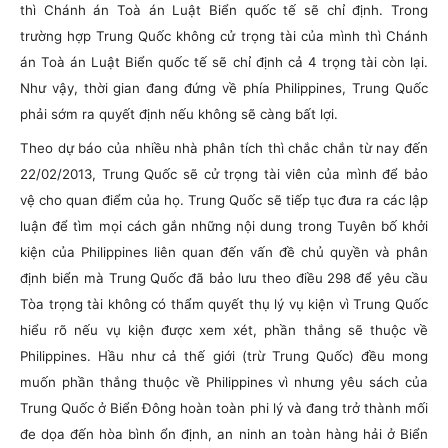
thì Chánh án Toà án Luật Biển quốc tế sẽ chỉ định. Trong
trường hợp Trung Quốc không cử trọng tài của mình thì Chánh
án Toà án Luật Biển quốc tế sẽ chỉ định cả 4 trọng tài còn lại.
Như vậy, thời gian đang đứng về phía Philippines, Trung Quốc
phải sớm ra quyết định nếu không sẽ càng bất lợi.
Theo dự báo của nhiều nhà phân tích thì chắc chắn từ nay đến
22/02/2013, Trung Quốc sẽ cử trọng tài viên của mình để bảo
vệ cho quan điểm của họ. Trung Quốc sẽ tiếp tục đưa ra các lập
luận để tìm mọi cách gắn những nội dung trong Tuyên bố khởi
kiện của Philippines liên quan đến vấn đề chủ quyền và phân
định biển mà Trung Quốc đã bảo lưu theo điều 298 để yêu cầu
Tòa trọng tài không có thẩm quyết thụ lý vụ kiện vì Trung Quốc
hiểu rõ nếu vụ kiện được xem xét, phần thắng sẽ thuộc về
Philippines. Hầu như cả thế giới (trừ Trung Quốc) đều mong
muốn phần thắng thuộc về Philippines vì nhưng yêu sách của
Trung Quốc ở Biển Đông hoàn toàn phi lý và đang trở thành mối
đe dọa đến hòa bình ổn định, an ninh an toàn hàng hải ở Biển