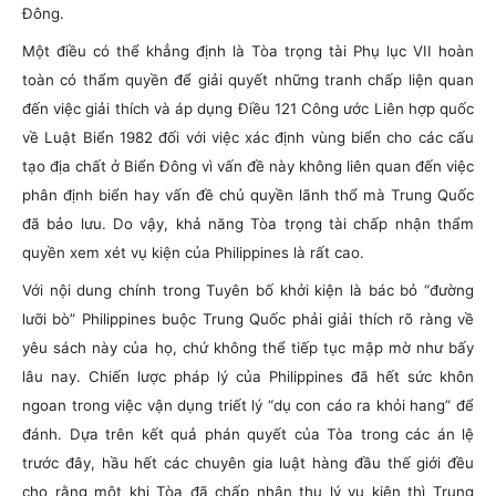
Đông.
Một điều có thể khẳng định là Tòa trọng tài Phụ lục VII hoàn
toàn có thẩm quyền để giải quyết những tranh chấp liện quan
đến việc giải thích và áp dụng Điều 121 Công ước Liên hợp quốc
về Luật Biển 1982 đối với việc xác định vùng biển cho các cấu
tạo địa chất ở Biển Đông vì vấn đề này không liên quan đến việc
phân định biển hay vấn đề chủ quyền lãnh thổ mà Trung Quốc
đã bảo lưu. Do vậy, khả năng Tòa trọng tài chấp nhận thẩm
quyền xem xét vụ kiện của Philippines là rất cao.
Với nội dung chính trong Tuyên bố khởi kiện là bác bỏ “đường
lưỡi bò” Philippines buộc Trung Quốc phải giải thích rõ ràng về
yêu sách này của họ, chứ không thể tiếp tục mập mờ như bấy
lâu nay. Chiến lược pháp lý của Philippines đã hết sức khôn
ngoan trong việc vận dụng triết lý “dụ con cáo ra khỏi hang” để
đánh. Dựa trên kết quả phán quyết của Tòa trong các án lệ
trước đây, hầu hết các chuyên gia luật hàng đầu thế giới đều
cho rằng một khi Tòa đã chấp nhận thụ lý vụ kiện thì Trung