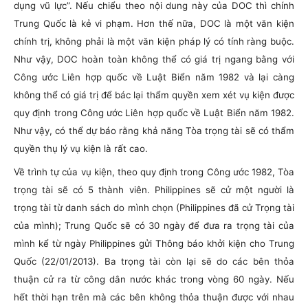
dụng vũ lực”. Nếu chiểu theo nội dung này của DOC thì chính
Trung Quốc là kẻ vi phạm. Hơn thế nữa, DOC là một văn kiện
chính trị, không phải là một văn kiện pháp lý có tính ràng buộc.
Như vậy, DOC hoàn toàn không thể có giá trị ngang bằng với
Công ước Liên hợp quốc về Luật Biển năm 1982 và lại càng
không thể có giá trị để bác lại thẩm quyền xem xét vụ kiện được
quy định trong Công ước Liên hợp quốc về Luật Biển năm 1982.
Như vậy, có thể dự báo rằng khả năng Tòa trọng tài sẽ có thẩm
quyền thụ lý vụ kiện là rất cao.
Về trình tự của vụ kiện, theo quy định trong Công ước 1982, Tòa
trọng tài sẽ có 5 thành viên. Philippines sẽ cử một người là
trọng tài từ danh sách do mình chọn (Philippines đã cử Trọng tài
của mình); Trung Quốc sẽ có 30 ngày để đưa ra trọng tài của
mình kể từ ngày Philippines gửi Thông báo khởi kiện cho Trung
Quốc (22/01/2013). Ba trọng tài còn lại sẽ do các bên thỏa
thuận cử ra từ công dân nước khác trong vòng 60 ngày. Nếu
hết thời hạn trên mà các bên không thỏa thuận được với nhau