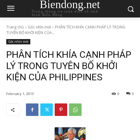
Biendong.net
Trang thông tin toàn diện về tình
hình Biển Đông
Trang chủ
Góc nhìn mới
PHÂN TÍCH KHÍA CẠNH PHÁP LÝ TRONG
TUYÊN BỐ KHỞI KIỆN CỦA...
Góc nhìn mới
PHÂN TÍCH KHÍA CẠNH PHÁP
LÝ TRONG TUYÊN BỐ KHỞI
KIỆN CỦA PHILIPPINES
February 1, 2013
0
0