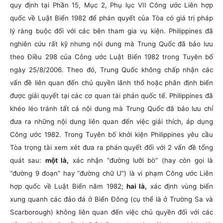
quy định tại Phần 15, Mục 2, Phụ lục VII Công ước Liên hợp
quốc về Luật Biển 1982 để phán quyết của Tòa có giá trị pháp
lý ràng buộc đối với các bên tham gia vụ kiện. Philippines đã
nghiên cứu rất kỹ nhưng nội dung mà Trung Quốc đã bảo lưu
theo Điều 298 của Công ước Luật Biển 1982 trong Tuyên bố
ngày 25/8/2006. Theo đó, Trung Quốc không chấp nhận các
vấn đề liên quan đến chủ quyền lãnh thổ hoặc phân định biển
được giải quyết tại các cơ quan tài phán quốc tế. Philippines đã
khéo léo tránh tất cả nội dung mà Trung Quốc đã bảo lưu chỉ
đưa ra những nội dung liên quan đến việc giải thích, áp dụng
Công ước 1982. Trong Tuyên bố khởi kiện Philippines yêu cầu
Tòa trọng tài xem xét đưa ra phán quyết đối với 2 vấn đề tổng
quát sau:
một là,
xác nhận “đường lưỡi bò” (hay còn gọi là
“đường 9 đoạn” hay “đường chữ U”) là vi phạm Công ước Liên
hợp quốc về Luật Biển năm 1982;
hai là,
xác định vùng biển
xung quanh các đảo đá ở Biển Đông (cụ thể là ở Trường Sa và
Scarborough) không liên quan đến việc chủ quyền đối với các