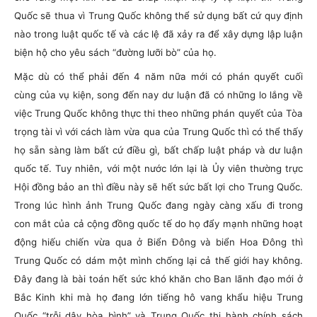
Quốc sẽ thua vì Trung Quốc không thể sử dụng bất cứ quy định
nào trong luật quốc tế và các lệ đã xảy ra để xây dựng lập luận
biện hộ cho yêu sách “đường lưỡi bò” của họ.
Mặc dù có thể phải đến 4 năm nữa mới có phán quyết cuối
cùng của vụ kiện, song đến nay dư luận đã có những lo lắng về
việc Trung Quốc không thực thi theo những phán quyết của Tòa
trọng tài vì với cách làm vừa qua của Trung Quốc thì có thể thấy
họ sẵn sàng làm bất cứ điều gì, bất chấp luật pháp và dư luận
quốc tế. Tuy nhiên, với một nước lớn lại là Ủy viên thường trực
Hội đồng bảo an thì điều này sẽ hết sức bất lợi cho Trung Quốc.
Trong lúc hình ảnh Trung Quốc đang ngày càng xấu đi trong
con mắt của cả cộng đồng quốc tế do họ đẩy mạnh những hoạt
động hiếu chiến vừa qua ở Biển Đông và biển Hoa Đông thì
Trung Quốc có dám một mình chống lại cả thế giới hay không.
Đây đang là bài toán hết sức khó khăn cho Ban lãnh đạo mới ở
Bắc Kinh khi mà họ đang lớn tiếng hô vang khẩu hiệu Trung
Quốc “trỗi dậy hòa bình” và Trung Quốc thi hành chính sách