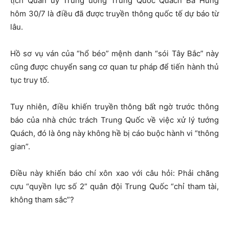
tịch Quân ủy Trung ương Trung Quốc Quách Bá Hùng
hôm 30/7 là điều đã được truyền thông quốc tế dự báo từ
lâu.
Hồ sơ vụ ván của “hổ béo” mệnh danh “sói Tây Bắc” này
cũng được chuyển sang cơ quan tư pháp để tiến hành thủ
tục truy tố.
Tuy nhiên, điều khiến truyền thông bất ngờ trước thông
báo của nhà chức trách Trung Quốc về việc xử lý tướng
Quách, đó là ông này không hề bị cáo buộc hành vi “thông
gian”.
Điều này khiến báo chí xôn xao với câu hỏi: Phải chăng
cựu “quyền lực số 2” quân đội Trung Quốc “chỉ tham tài,
không tham sắc”?