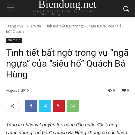
Biendong.net
Trang thông tin toàn diện về tình
hình Biển Đông
Trang chủ
Điểm tin
Tình tiết bất ngờ trong vụ "ngã ngựa" của "siêu
hổ" Quách...
Điểm tin
Tình tiết bất ngờ trong vụ “ngã
ngựa” của “siêu hổ” Quách Bá
Hùng
August 3, 2015
0
0
Từng là nhân vật quyền lực hàng đầu quân đội Trung
Quốc nhưng “hổ béo” Quách Bá Hùng không có các hành