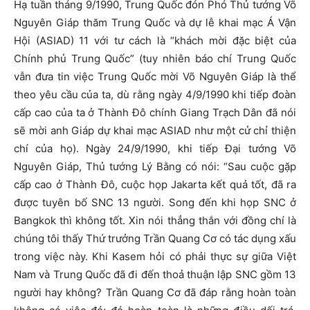
Hạ tuần tháng 9/1990, Trung Quốc đón Phó Thủ tướng Võ
Nguyên Giáp thăm Trung Quốc và dự lễ khai mạc Á Vận
Hội (ASIAD) 11 với tư cách là “khách mời đặc biệt của
Chính phủ Trung Quốc” (tuy nhiên báo chí Trung Quốc
vẫn đưa tin việc Trung Quốc mời Võ Nguyên Giáp là thể
theo yêu cầu của ta, dù rằng ngày 4/9/1990 khi tiếp đoàn
cấp cao của ta ở Thành Đô chính Giang Trạch Dân đã nói
sẽ mời anh Giáp dự khai mạc ASIAD như một cử chỉ thiện
chí của họ). Ngày 24/9/1990, khi tiếp Đại tướng Võ
Nguyên Giáp, Thủ tướng Lý Bằng có nói: “Sau cuộc gặp
cấp cao ở Thành Đô, cuộc họp Jakarta kết quả tốt, đã ra
được tuyên bố SNC 13 người. Song đến khi họp SNC ở
Bangkok thì không tốt. Xin nói thẳng thắn với đồng chí là
chúng tôi thấy Thứ trưởng Trần Quang Cơ có tác dụng xấu
trong việc này. Khi Kasem hỏi có phải thực sự giữa Việt
Nam và Trung Quốc đã đi đến thoả thuận lập SNC gồm 13
người hay không? Trần Quang Cơ đã đáp rằng hoàn toàn