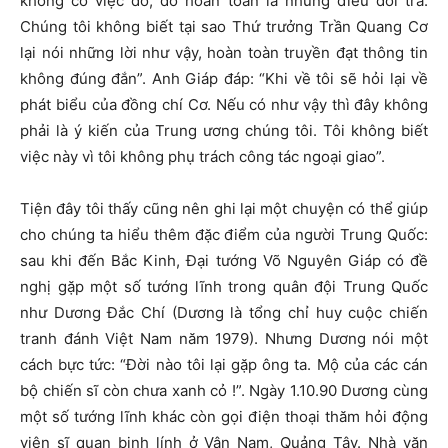
không có việc đó; đó hoàn toàn là những điều dối trá.
Chúng tôi không biết tại sao Thứ trưởng Trần Quang Cơ
lại nói những lời như vậy, hoàn toàn truyền đạt thông tin
không đúng đắn”. Anh Giáp đáp: “Khi về tôi sẽ hỏi lại về
phát biểu của đồng chí Cơ. Nếu có như vậy thì đây không
phải là ý kiến của Trung ương chúng tôi. Tôi không biết
việc này vì tôi không phụ trách công tác ngoại giao”.
Tiện đây tôi thấy cũng nên ghi lại một chuyện có thể giúp
cho chúng ta hiểu thêm đặc điểm của người Trung Quốc:
sau khi đến Bắc Kinh, Đại tướng Võ Nguyên Giáp có đề
nghị gặp một số tướng lĩnh trong quân đội Trung Quốc
như Dương Đắc Chí (Dương là tổng chỉ huy cuộc chiến
tranh đánh Việt Nam năm 1979). Nhưng Dương nói một
cách bực tức: “Đời nào tôi lại gặp ông ta. Mộ của các cán
bộ chiến sĩ còn chưa xanh cỏ !”. Ngày 1.10.90 Dương cùng
một số tướng lĩnh khác còn gọi điện thoại thăm hỏi động
viên sĩ quan binh lính ở Vân Nam, Quảng Tây. Nhà văn