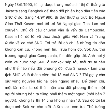
Ngày 13/9/1990, tôi lại được trong nước chỉ thị đi thẳng từ
Jakarta sang Bangkok để theo dõi phiên họp đầu tiên của
SNC ở đó. Sáng 14/9/1990, Bí thư thường trực Bộ Ngoại
Giao Thái Kasem mời tôi tới Bộ Ngoại giao Thái Lan nói
chuyện. Chủ đề câu chuyện vẫn là vấn đề Campuchia.
Kasem hỏi dò tôi về thoả thuận giữa Việt Nam và Trung
Quốc về cơ chế SNC. Tôi trả lời đó chỉ là những tin đồn
không căn cứ, không nên tin. Trưa hôm đó, Sok An, thứ
trưởng ngoại giao Campuchia, tìm đến gặp tôi. Anh hỏi ý
kiến về cuộc họp SNC ở Bankok sắp tới, thái độ ta nên
như thế nào nếu đối phương đòi đưa Sihanouk làm chủ
tịch SNC và là thành viên thứ 13 cuả SNC ? Tôi gợi ý cần
giữ vững nguyên tắc hai bên ngang nhau. Để thiện chí,
một lần nữa, ta có thể nhận cho đối phương thêm một
người nhưng bên ta cũng phải thêm một người (mỗi bên 7
người). Không 12 thì 14 chứ không nhận 13. Sau đó tôi lại
được anh Sok An cho biết là Kraisak, con trai Thủ tướng