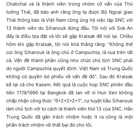
Chatichai và là thành viên trong nhóm cố vấn của Thủ
tướng Thái, đã bảo anh rằng ông ta được Bộ Ngoại giao
Thái thông báo là Việt Nam cũng ủng hộ việc lập SNC với
13 thành viên do Sihanouk đứng đầu. Tôi nói với Sok An
đấy là điều bịa đặt và tôi sẽ gặp Kraisak để nói lại. Chiều
hôm khi gặp Kraisak, tôi nói khá thẳng rằng: “Không thể
coi ông Sihanouk là ông chủ ở Campuchia, là vua trên tất
cả. Vấn đề thành phần cũng như chức chủ tịch SNC phải
do người Campuchia quyết định. Việt Nam và Trung Quốc
không có quyền bỏ phiếu về vấn đề đó”. Sau đó Kraisak
kể lại cả cho Kasem. Kết quả là cuộc họp SNC phiên đầu
tiên 17/9/1990 tại Bangkok đã tan vỡ vì Hun Xen không
chấp nhận công thức “6+2+2+2+1”, cự tuyệt bầu Sihanouk
làm chủ tịch với tư cách là thành viên thứ 13 của SNC. Hẳn
Trung Quốc đã gắn trách nhiệm hoặc ít ra cũng là một
phần trách nhiệm về thất bại đó cho tôi.