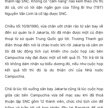
thành lập SNC. Không có “cẩm nang” nào kèm theo chỉ thị
đó cả, chỉ có lời dặn ngắn gọn của Tổng Bí thư (TBT)
Nguyễn Văn Linh là cố lập được SNC.
Chiều tối 10/9/1990, vừa chân ướt chân ráo từ sân bay về
đến sứ quán ta ở Jakarta, tôi đã nhận được một cú điện
thoại từ sứ quán Trung Quốc gọi tới. Trương Thanh gọi
điện thoại đến nói là chào trước khi rời Jakarta và cảm ơn
tôi đã tác động tích cực khiến cho cuộc họp các bên
Campuchia này đạt được một số kết quả (!). Tôi trả lời là
tôi không dám nhận sự biểu dương đó, nếu như cuộc họp
kết quả tốt thì đó là do thiện chí của Nhà nước
Campuchia.
Chả là lúc tôi xuống sân bay Jakarta cũng là lúc cuộc họp
giữa các bên Campuchia vừa bế mạc sau khi đã thoả
thuận lập SNC gồm 12 thành viên, chức chủ tịch còn để
trống và tuần tới sẽ họp phiên đầu tại Bangkok để giải