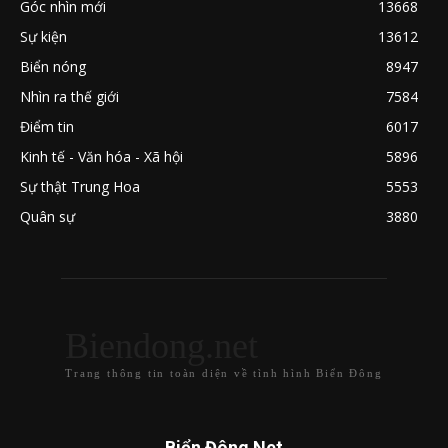
Góc nhìn mới
13668
Sự kiện
13612
Biển nóng
8947
Nhìn ra thế giới
7584
Điểm tin
6017
Kinh tế - Văn hóa - Xã hội
5896
Sự thật Trung Hoa
5553
Quân sự
3880
Biendong.net
Trang thông tin toàn diện về tình hình Biển Đông
Biển Đông Net