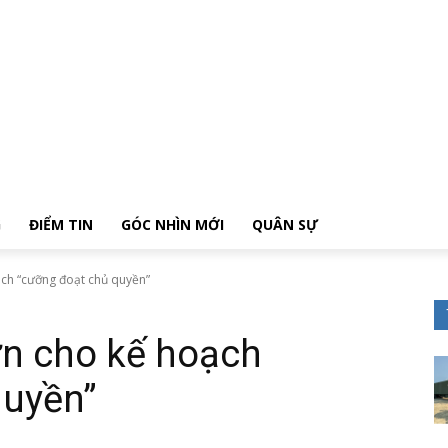
G
ĐIỂM TIN
GÓC NHÌN MỚI
QUÂN SỰ
ạch “cưỡng đoạt chủ quyền”
ớn cho kế hoạch
quyền”