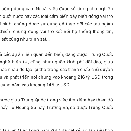
lưỡng dụng cao. Ngoài việc được sử dụng cho nghiên
c dưới nước hay các loại cảm biến đáy biển đóng vai trò
i bình, chúng được sử dụng để theo dõi các tàu ngầm
chiến, chúng đóng vai trò kết nối hệ thống thông tin,
 sát cũng như trinh sát…
 là các dự án liên quan đến biển, đang được Trung Quốc
nghệ hiện tại, cũng như nguồn kinh phí dồi dào, giúp
hác nhau để tạo lợi thế trong các tranh chấp chủ quyền
u và phát triển nói chung vào khoảng 216 tỷ USD trong
 cùng năm vào khoảng 145 tỷ USD.
nước giúp Trung Quốc trong việc tìm kiếm hay thăm dò
m thấy”, ở Hoàng Sa hay Trường Sa, sẽ được Trung Quốc
 tàu lặn Giao Long năm 2012 đã đạt kỷ lục lặn sâu hơn