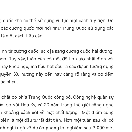
g quốc khó có thể sử dụng vũ lực một cách tuỳ tiện. Để
i, các cường quốc mới nổi như Trung Quốc sử dụng các
là một cách tiếp cận.
nh từ cường quốc lục địa sang cường quốc hải dương,
ơn. Tuy vậy, luôn cần có một độ tỉnh táo nhất định với
 hay khoa học, mà hầu hết đều là các dự án lưỡng dụng
quyền. Xu hướng này đến nay càng rõ ràng và đo đếm
hác nhau.
ật chất do phía Trung Quốc công bố. Công nghệ quân sự
ăm so với Hoa Kỳ, và 20 năm trong thế giới công nghệ
lẫn khoảng cách xét về mặt chất lượng. Một điểm cũng
ển là một đầu tư rất đắt tiền. Hơn một tuần sau khi có
tính nghi ngờ về dự án phòng thí nghiệm sâu 3.000 mét