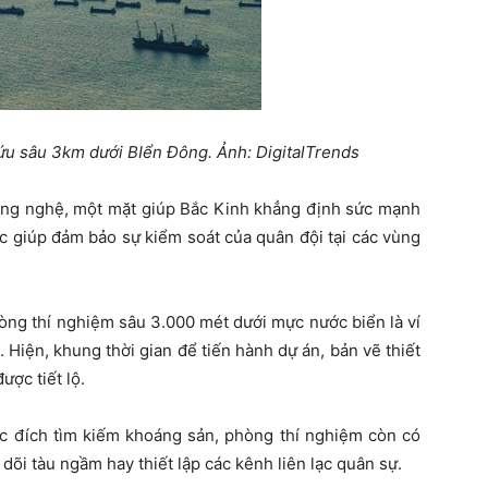
ứu sâu 3km dưới BIển Đông. Ảnh: DigitalTrends
ông nghệ, một mặt giúp Bắc Kinh khẳng định sức mạnh
c giúp đảm bảo sự kiểm soát của quân đội tại các vùng
òng thí nghiệm sâu 3.000 mét dưới mực nước biển là ví
Hiện, khung thời gian để tiến hành dự án, bản vẽ thiết
ược tiết lộ.
c đích tìm kiếm khoáng sản, phòng thí nghiệm còn có
õi tàu ngầm hay thiết lập các kênh liên lạc quân sự.