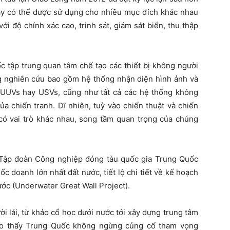
này có thể được sử dụng cho nhiều mục đích khác nhau
ới độ chính xác cao, trinh sát, giám sát biển, thu thập
 tập trung quan tâm chế tạo các thiết bị không người
ung nghiên cứu bao gồm hệ thống nhận diện hình ảnh và
c. UUVs hay USVs, cũng như tất cả các hệ thống không
của chiến tranh. Dĩ nhiên, tuỳ vào chiến thuật và chiến
ó vai trò khác nhau, song tầm quan trọng của chúng
 Tập đoàn Công nghiệp đóng tàu quốc gia Trung Quốc
c doanh lớn nhất đất nước, tiết lộ chi tiết về kế hoạch
ước (Underwater Great Wall Project).
ời lái, từ khảo cổ học dưới nước tới xây dựng trung tâm
ho thấy Trung Quốc không ngừng củng cố tham vọng