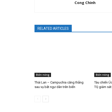
Cong Chinh
RELATED ARTICLES
Biển nóng
Biển nóng
Thái Lan – Campuchia căng thẳng
Tàu chiến Úc
sau vụ bắt ngư dân trên biển
TQ giám sát