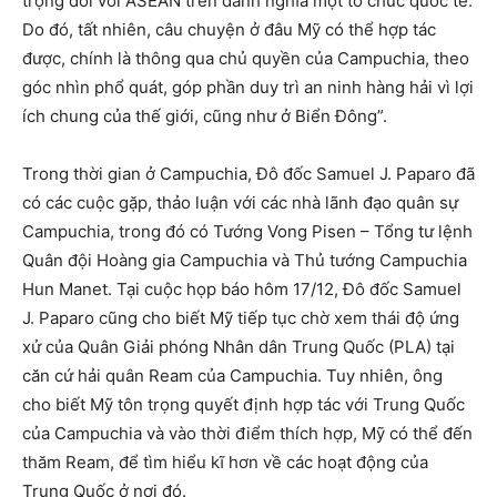
trọng đối với ASEAN trên danh nghĩa một tổ chức quốc tế.
Do đó, tất nhiên, câu chuyện ở đâu Mỹ có thể hợp tác
được, chính là thông qua chủ quyền của Campuchia, theo
góc nhìn phổ quát, góp phần duy trì an ninh hàng hải vì lợi
ích chung của thế giới, cũng như ở Biển Đông”.
Trong thời gian ở Campuchia, Đô đốc Samuel J. Paparo đã
có các cuộc gặp, thảo luận với các nhà lãnh đạo quân sự
Campuchia, trong đó có Tướng Vong Pisen – Tổng tư lệnh
Quân đội Hoàng gia Campuchia và Thủ tướng Campuchia
Hun Manet. Tại cuộc họp báo hôm 17/12, Đô đốc Samuel
J. Paparo cũng cho biết Mỹ tiếp tục chờ xem thái độ ứng
xử của Quân Giải phóng Nhân dân Trung Quốc (PLA) tại
căn cứ hải quân Ream của Campuchia. Tuy nhiên, ông
cho biết Mỹ tôn trọng quyết định hợp tác với Trung Quốc
của Campuchia và vào thời điểm thích hợp, Mỹ có thể đến
thăm Ream, để tìm hiểu kĩ hơn về các hoạt động của
Trung Quốc ở nơi đó.