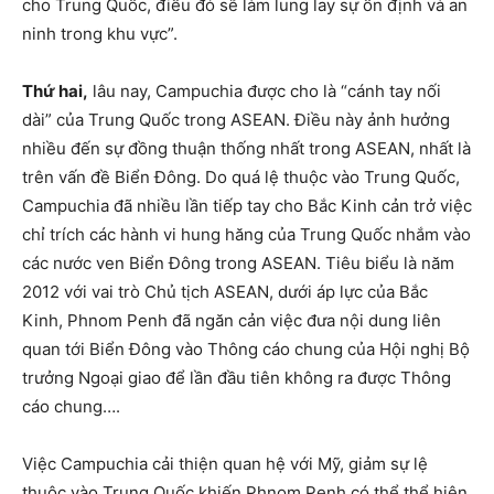
cho Trung Quốc, điều đó sẽ làm lung lay sự ổn định và an
ninh trong khu vực”.
Thứ hai,
lâu nay, Campuchia được cho là “cánh tay nối
dài” của Trung Quốc trong ASEAN. Điều này ảnh hưởng
nhiều đến sự đồng thuận thống nhất trong ASEAN, nhất là
trên vấn đề Biển Đông. Do quá lệ thuộc vào Trung Quốc,
Campuchia đã nhiều lần tiếp tay cho Bắc Kinh cản trở việc
chỉ trích các hành vi hung hăng của Trung Quốc nhắm vào
các nước ven Biển Đông trong ASEAN. Tiêu biểu là năm
2012 với vai trò Chủ tịch ASEAN, dưới áp lực của Bắc
Kinh, Phnom Penh đã ngăn cản việc đưa nội dung liên
quan tới Biển Đông vào Thông cáo chung của Hội nghị Bộ
trưởng Ngoại giao để lần đầu tiên không ra được Thông
cáo chung….
Việc Campuchia cải thiện quan hệ với Mỹ, giảm sự lệ
thuộc vào Trung Quốc khiến Phnom Penh có thể thể hiện