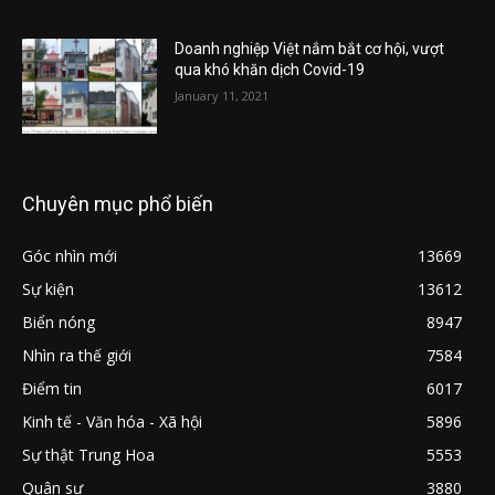
Doanh nghiệp Việt nắm bắt cơ hội, vượt
qua khó khăn dịch Covid-19
January 11, 2021
Chuyên mục phổ biến
Góc nhìn mới
13669
Sự kiện
13612
Biển nóng
8947
Nhìn ra thế giới
7584
Điểm tin
6017
Kinh tế - Văn hóa - Xã hội
5896
Sự thật Trung Hoa
5553
Quân sự
3880