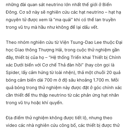
những đài quan sát neutrino lớn nhất thế giới ở Biển
Đông. Cơ sở này sẽ nghiên cứu các hạt neutrino – hạt hạ
nguyên tử được xem là “ma quái” khi có thể lan truyền
trong vũ trụ mà hầu như không để lại dấu vết.
Theo nhóm nghiên cứu từ Viện Tsung-Dao Lee thuộc Đại
học Giao thông Thượng Hải, trong cuộc thử nghiệm gần
đây, thiết bị của họ – “Hệ thống Triển khai Thiết bị Chính
xác Dưới biển với Cơ chế Thả đàn hồi” (hay còn gọi là
Spider, lấy cảm hứng từ loài nhện), thả một chuỗi 20 quả
bóng cảm biến dài 700 m ở độ sâu khoảng 1.700 m. Mỗi
quả bóng trong thử nghiệm này được đặt ở góc chính xác
cần thiết để thu thập neutrino từ các phản ứng hạt nhân
trong vũ trụ hoặc khí quyển.
Địa điểm thử nghiệm không được tiết lộ, nhưng theo
video các nhà nghiên cứu công bố, các thiết bị được thử