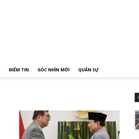
G
ĐIỂM TIN
GÓC NHÌN MỚI
QUÂN SỰ