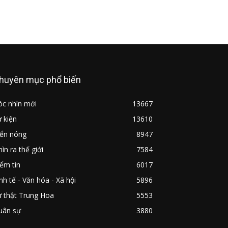
huyên mục phổ biến
óc nhìn mới
13667
 kiện
13610
iển nóng
8947
ìn ra thế giới
7584
ểm tin
6017
nh tế - Văn hóa - Xã hội
5896
ự thật Trung Hoa
5553
uân sự
3880