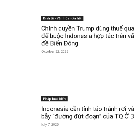
Kinh tế - Văn hóa - Xã hội
Chính quyền Trump dùng thuế qu
để buộc Indonesia hợp tác trên v
đề Biển Đông
October 22, 2025
Pháp luật biển
Indonesia cần tỉnh táo tránh rơi v
bẫy “đường đứt đoạn” của TQ Ở 
July 7, 2025