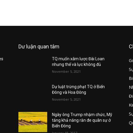
Dư luận quan tâm
C
es
TQ muốn xâm lược Đài Loan
G
nhưng thế và lực không đủ
Sự
November 5, 2021
B
Nh
u
Dự luật trừng phạt TQ ở Biển
Đông và Hoa Đông
Đi
November 5, 2021
Ki
S
Ngày ông Trump nhậm chức, Mỹ
tăng khả năng răn đe quân sự ở
Q
Biển Đông
January 18, 2017