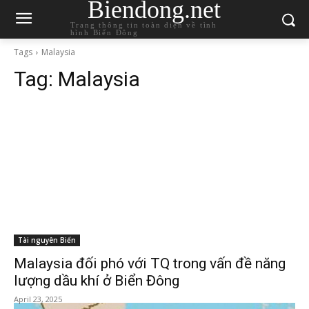
Biendong.net
Trang thông tin toàn diện về tình
hình Biển Đông
Tags
Malaysia
Tag:
Malaysia
Tài nguyên Biển
Malaysia đối phó với TQ trong vấn đề năng
lượng dầu khí ở Biển Đông
April 23, 2025