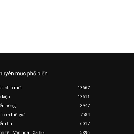
huyên mục phổ biến
óc nhìn mới
13667
 kiện
13611
iển nóng
8947
ìn ra thế giới
7584
ểm tin
6017
nh tế - Văn hóa - Xã hội
5896