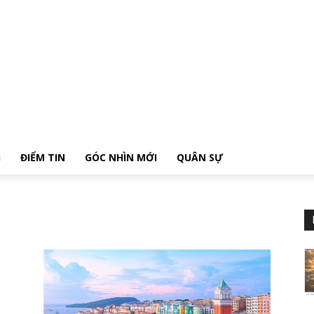
G
ĐIỂM TIN
GÓC NHÌN MỚI
QUÂN SỰ