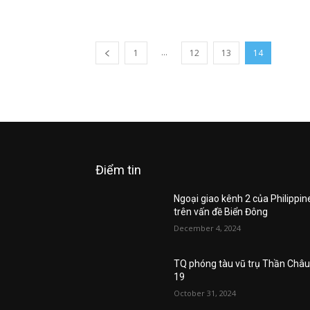
...
1
12
13
14
Điểm tin
Ngoại giao kênh 2 của Philippin
trên vấn đề Biển Đông
December 4, 2024
TQ phóng tàu vũ trụ Thần Châ
19
October 31, 2024