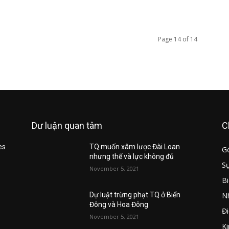
Page 14 of 14
Dư luận quan tâm
C
es
TQ muốn xâm lược Đài Loan
G
nhưng thế và lực không đủ
Sự
November 5, 2021
B
Nh
u
Dự luật trừng phạt TQ ở Biển
Đông và Hoa Đông
Đi
November 5, 2021
Ki