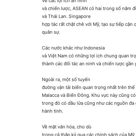
Về các lợi ích an ninh
và chiến lược, ASEAN có hai trong số năm đ
và Thái Lan. Singapore
hợp tác rất chặt chẽ với Mỹ, tạo sự tiếp cận
quân sự.
Các nước khác như Indonesia
và Việt Nam có những lợi ích chung quan tr
thành các đối tác an ninh và chiến lược gần
Ngoài ra, một số tuyến
đường vận tải biển quan trọng nhất trên th
Malacca và Biển Đông. Khu vực này cũng có
trong đó có dầu lửa cũng như các nguồn đa
hành tinh.
Về mặt văn hóa, cho dù
trong cả thập kỷ qua các chính sách của Mỹ 