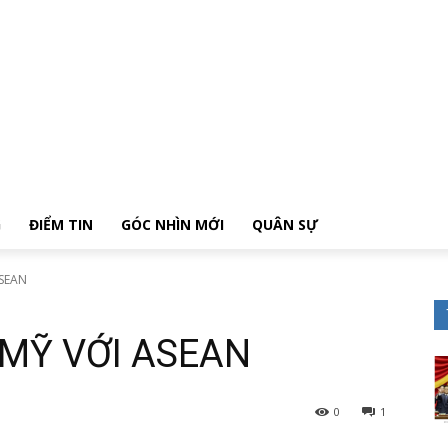
G
ĐIỂM TIN
GÓC NHÌN MỚI
QUÂN SỰ
ASEAN
 MỸ VỚI ASEAN
0
1