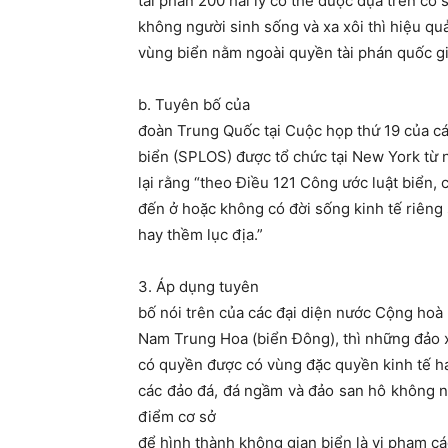
tài phán 200 hải lý có thể được dựa trên cơ
không người sinh sống và xa xôi thì hiệu quả
vùng biển nằm ngoài quyền tài phán quốc gia
b. Tuyên bố của
đoàn Trung Quốc tại Cuộc họp thứ 19 của cá
biển (SPLOS) được tổ chức tại New York từ 
lại rằng “theo Điều 121 Công ước luật biển,
đến ở hoặc không có đời sống kinh tế riêng
hay thềm lục địa.”
3. Áp dụng tuyên
bố nói trên của các đại diện nước Cộng hoà
Nam Trung Hoa (biển Đông), thì những đảo x
có quyền được có vùng đặc quyền kinh tế ha
các đảo đá, đá ngầm và đảo san hô không ng
điểm cơ sở
để hình thành không gian biển là vi phạm c