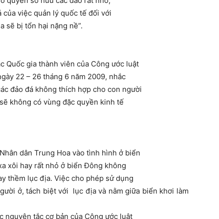
 sở quyền sở hữu các đảo rất nhỏ,
 của việc quản lý quốc tế đối với
 sẽ bị tổn hại nặng nề”.
c Quốc gia thành viên của Công ước luật
ngày 22 – 26 tháng 6 năm 2009, nhắc
 các đảo đá không thích hợp cho con người
 sẽ không có vùng đặc quyền kinh tế
 Nhân dân Trung Hoa vào tình hình ở biển
a xôi hay rất nhỏ ở biển Đông không
y thềm lục địa. Việc cho phép sử dụng
ười ở, tách biệt với lục địa và nằm giữa biển khơi làm
ác nguyên tắc cơ bản của Công ước luật