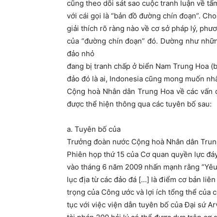
cũng theo dõi sát sao cuộc tranh luận về t
với cái gọi là “bản đồ đường chín đoạn”. C
giải thích rõ ràng nào về cơ sở pháp lý, ph
của “đường chín đoạn” đó. Dường như nhữn
đảo nhỏ
đang bị tranh chấp ở biển Nam Trung Hoa (b
đảo đó là ai, Indonesia cũng mong muốn nhâ
Cộng hoà Nhân dân Trung Hoa về các vấn đ
được thể hiện thông qua các tuyên bố sau:
a. Tuyên bố của
Trưởng đoàn nước Cộng hoà Nhân dân Trung 
Phiên họp thứ 15 của Cơ quan quyền lực đáy
vào tháng 6 năm 2009 nhấn mạnh rằng “Yêu
lục địa từ các đảo đá […] là điểm cơ bản li
trọng của Công ước và lợi ích tổng thể của 
tục với việc viện dẫn tuyên bố của Đại sứ A