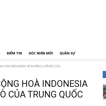
G
ĐIỂM TIN
GÓC NHÌN MỚI
QUÂN SỰ
 HOÀ INDONESIA VỀ ĐƯỜNG LƯỠI BÒ CỦA...
ỘNG HOÀ INDONESIA
BÒ CỦA TRUNG QUỐC