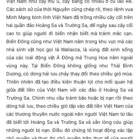
Việt Nam như cây mù u, cây bàng có nhiều ở cù lao Ré.
Các sách sử của thời Nguyễn cũng chép rõ, theo lệnh vua
Minh Mạng binh lính Việt Nam đã trồng nhiều cây cối trên
hai quần đảo Hoàng Sa và Trường Sa, để ngày sau cây cối
cao to giúp người đi biển nhận biết mà tránh mắc cạn.
Biển Đông cũng như Việt Nam nằm trong khu vực mà các
nhà sinh vật học gọi là Wallacca, là vùng đất sinh sống
của các loài động vật Á Đông mà Trung Hoa nằm ngoài
vùng này. Tại Biển Đông không giống như Thái Bình
Dương, có dòng hải lưu chảy thay đổi theo chiều gió mùa.
Thiên nhiên đã tạo điều kiện thuận lợi cho mối quan hệ
giữa đất liền của Việt Nam với các đảo ở Hoàng Sa và
Trường Sa. Chính nhu cầu tránh bão hoặc bị nạn rồi theo
dòng hải lưu, theo chiều gió tấp vào đất liền Việt Nam của
các thương thuyền nước ngoài nên người Việt Nam từ lâu
đã biết tới Hoàng Sa và Trường Sa và sẵn lòng cứu giúp
những người bị nạn. Điều đó chứng tỏ hoạt động xác lập
chủ quyền và thực thi chủ quyền trên thực tế của người