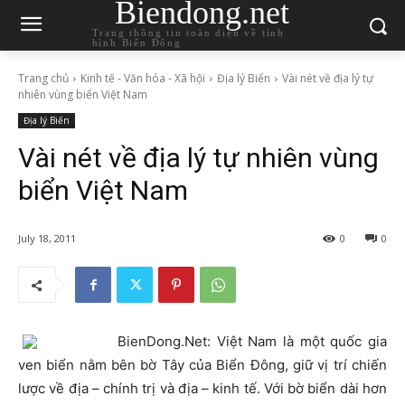
Biendong.net
Trang thông tin toàn diện về tình
hình Biển Đông
Trang chủ
Kinh tế - Văn hóa - Xã hội
Địa lý Biển
Vài nét về địa lý tự
nhiên vùng biển Việt Nam
Địa lý Biển
Vài nét về địa lý tự nhiên vùng
biển Việt Nam
July 18, 2011
0
0
BienDong.Net: Việt Nam là một quốc gia
ven biển nằm bên bờ Tây của Biển Đông, giữ vị trí chiến
lược về địa – chính trị và địa – kinh tế. Với bờ biển dài hơn