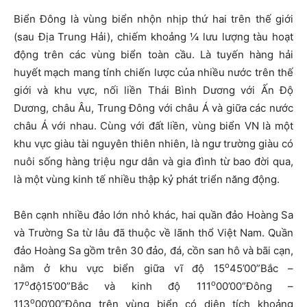
Biển Đông là vùng biển nhộn nhịp thứ hai trên thế giới
(sau Địa Trung Hải), chiếm khoảng ¼ lưu lượng tàu hoạt
động trên các vùng biển toàn cầu. Là tuyến hàng hải
huyết mạch mang tính chiến lược của nhiều nước trên thế
giới và khu vực, nối liền Thái Bình Dương với Ấn Độ
Dương, châu Âu, Trung Đông với châu Á và giữa các nước
châu Á với nhau. Cùng với đất liền, vùng biển VN là một
khu vực giàu tài nguyên thiên nhiên, là ngư trường giàu có
nuôi sống hàng triệu ngư dân và gia đình từ bao đời qua,
là một vùng kinh tế nhiều thập kỷ phát triển năng động.
Bên cạnh nhiều đảo lớn nhỏ khác, hai quần đảo Hoàng Sa
và Trường Sa từ lâu đã thuộc về lãnh thổ Việt Nam. Quần
đảo Hoàng Sa gồm trên 30 đảo, đá, cồn san hô và bãi cạn,
o
nằm ở khu vực biển giữa vĩ độ 15
45’00”Bắc –
o
o
17
độ15’00”Bắc và kinh độ 111
00’00”Đông –
o
113
00’00”Đông trên vùng biển có diện tích khoảng