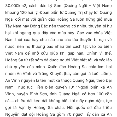
30.000km2, cách đảo Lý Sơn (Quảng Ngãi – Việt Nam)
khoảng 120 hải lý. Đoạn biển từ Quảng Trị chạy tới Quảng
Ngãi đối mặt với quần đảo Hoàng Sa luôn hứng gió mùa
Tây Nam hay Đông Bắc nên thường có nhiều thuyền bị hư
hại khi ngang qua đây vào mùa này. Các vua chúa Việt
Nam thời xưa hay chu cấp cho các tàu thuyền bị nạn về
nước, nên họ thường bảo nhau tìm cách tạt vào bờ biển
Việt Nam để nhờ cứu giúp khi gặp nạn. Chính vì thế,
Hoàng Sa từ rất sớm đã được người Việt biết tới và xác lập
chủ quyền của mình. Quần đảo Hoàng Sa chia làm hai
nhóm An Vĩnh và Trăng Khuyết (hay còn gọi là Lưỡi Liềm).
An Vĩnh nguyên là tên một xã thuộc Quảng Ngãi, theo Đại
Nam Thực lục Tiền biên quyển 10: “Ngoài biển xã An
Vĩnh, huyện Bình Sơn, tỉnh Quảng Ngãi có hơn 100 cồn
cát… chiều dài kéo dài không biết tới mấy ngàn dặm, tục
gọi là Vạn lý Hoàng Sa châu. Hồi quốc sơ đầu triều
Nguyễn đặt đội Hoàng Sa gồm 70 người lấy dân xã An