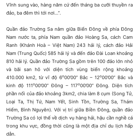
Vĩnh sung vào, hàng năm cứ đến tháng ba cưỡi thuyền ra
đảo, ba đêm thì tới nơi…”.
Quần đảo Trường Sa nằm giữa Biển Đông về phía Đông
Nam nước ta, phía Nam quần đảo Hoàng Sa, cách Cam
Ranh (Khánh Hoà – Việt Nam) 243 hải lý, cách đảo Hải
Nam (Trung Quốc) 585 hải lý và đến đảo Đài Loan khoảng
810 hải lý. Quần đảo Trường Sa gồm trên 100 đảo lớn nhỏ
và bãi san hô với diện tích vùng biển rộng khoảng
o
o
410.000 km2, từ vĩ độ 6
00’00” Bắc – 12
00’00” Bắc và
o
o
kinh độ 111
00’00” Đông – 117
00’00” Đông. Diện tích
phần nổi của đảo khoảng 3km2, chia làm 8 cụm (Song Tử,
Loại Ta, Thị Tứ, Nam Yết, Sinh Tồn, Trường Sa, Thám
Hiểm, Bình Nguyên). Với vị trí giữa Biền Đông, quần đảo
Trường Sa có lợi thế về dịch vụ hàng hải, hậu cần nghề cá
trong khu vực, đồng thời cũng là một địa chỉ du lịch hấp
dẫn.