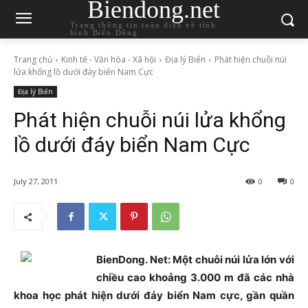
Biendong.net
Trang thông tin toàn diện về tình
hình Biển Đông
Trang chủ
Kinh tế - Văn hóa - Xã hội
Địa lý Biển
Phát hiện chuỗi núi
lửa khổng lồ dưới đáy biển Nam Cực
Địa lý Biển
Phát hiện chuỗi núi lửa khổng
lồ dưới đáy biển Nam Cực
July 27, 2011
0
0
BienDong. Net: Một chuỗi núi lửa lớn với
chiều cao khoảng 3.000 m đã các nhà
khoa học phát hiện dưới đáy biển Nam cực, gần quần