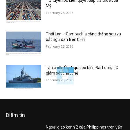
TQ tuyên bố kiên quyết đáp trả thuế của
Mỹ
February 25, 2026
Thái Lan – Campuchia căng thẳng sau vụ
bắt ngư dân trên biển
February 25, 2026
Tàu chiến Úc đi qua eo biển Đài Loan, TQ
giám sát chặt chẽ
February 25, 2026
Điểm tin
Ngoại giao kênh 2 của Philippines trên vấn