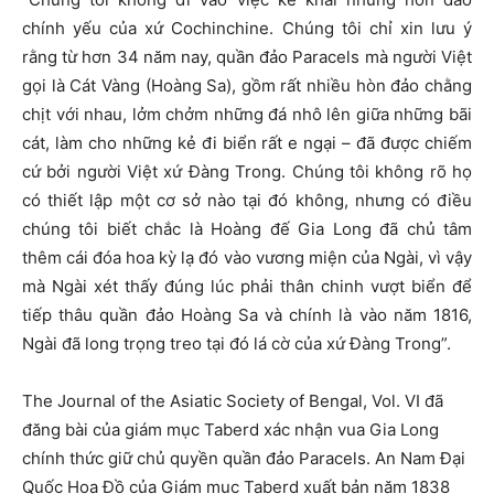
chính yếu của xứ Cochinchine. Chúng tôi chỉ xin lưu ý
rằng từ hơn 34 năm nay, quần đảo Paracels mà người Việt
gọi là Cát Vàng (Hoàng Sa), gồm rất nhiều hòn đảo chằng
chịt với nhau, lởm chởm những đá nhô lên giữa những bãi
cát, làm cho những kẻ đi biển rất e ngại – đã được chiếm
cứ bởi người Việt xứ Đàng Trong. Chúng tôi không rõ họ
có thiết lập một cơ sở nào tại đó không, nhưng có điều
chúng tôi biết chắc là Hoàng đế Gia Long đã chủ tâm
thêm cái đóa hoa kỳ lạ đó vào vương miện của Ngài, vì vậy
mà Ngài xét thấy đúng lúc phải thân chinh vượt biển để
tiếp thâu quần đảo Hoàng Sa và chính là vào năm 1816,
Ngài đã long trọng treo tại đó lá cờ của xứ Đàng Trong”.
The Journal of the Asiatic Society of Bengal, Vol. VI đã
đăng bài của giám mục Taberd xác nhận vua Gia Long
chính thức giữ chủ quyền quần đảo Paracels. An Nam Đại
Quốc Họa Đồ của Giám mục Taberd xuất bản năm 1838