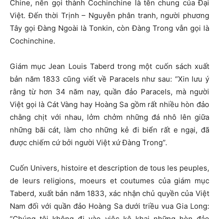
Chine, nên gọi thành Cochinchine là tên chung của Đại
Việt. Đến thời Trịnh – Nguyễn phân tranh, người phương
Tây gọi Đàng Ngoài là Tonkin, còn Đàng Trong vẫn gọi là
Cochinchine.
Giám mục Jean Louis Taberd trong một cuốn sách xuất
bản năm 1833 cũng viết về Paracels như sau: “Xin lưu ý
rằng từ hơn 34 năm nay, quần đảo Paracels, mà người
Việt gọi là Cát Vàng hay Hoàng Sa gồm rất nhiều hòn đảo
chằng chịt với nhau, lởm chởm những đá nhô lên giữa
những bãi cát, làm cho những kẻ đi biển rất e ngại, đã
được chiếm cứ bởi người Việt xứ Đàng Trong”.
Cuốn Univers, histoire et description de tous les peuples,
de leurs religions, moeurs et coutumes của giám mục
Taberd, xuất bản năm 1833, xác nhận chủ quyền của Việt
Nam đối với quần đảo Hoàng Sa dưới triều vua Gia Long:
“Chúng tôi không đi vào việc kê khai những hòn đảo