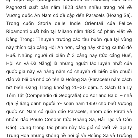
Pagnozzi xuất bản năm 1823 dành nhiều trang nói về
Vương quốc An Nam có đề cập đến Paracels (Hoàng Sa).
Trong cuốn Storia delle Indie Orientali của Felice
Ripamonti xuất bản tại Milano năm 1825 có phần viết về
Đàng Trong: “Thuyền trưởng các tàu buôn qua lại vùng
này thích cập cảng Hội An hơn, cảng này không xa thủ đô
Huế. Những người đi biển ở 3 cảng này (tức cảng Huế,
Hội An và Đà Nẵng) là những người lão luyện nhất của
quốc gia này và hàng năm có chuyến đi biển đến chuỗi
đảo và bãi đá nhỏ có tên là Hoàng Sa (Paracels) nằm cách
bờ biển Đàng Trong khoảng 20-30 dặm…”. Sách Địa Lý
Tóm Tắt (Compendio di Geografia) do Adriano Balbi – nhà
địa lý lừng danh người Ý- soạn năm 1850 cho biết Vương
quốc An Nam có quần đảo Paracels, nhóm đảo Pirati và
nhóm đảo Poulo Condor (tức Hoàng Sa, Hải Tặc và Côn
Đảo). Cũng trong tác phẩm này tác giả có viết về địa lý
Trung Hoa nhưng không hề nói gì về Hoàng Sa và Trường