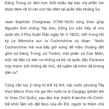
Đàng Trong có đến hơn 400 khẩu đại bác mà phần lớn
được đem về từ các con tàu đắm tại quần đảo Hoàng Sa.
Jean Baptiste Chaigneau (1769-1825) từng theo giúp
Nguyễn Ánh chống Tây Sơn, trông coi việc tiếp tế cho
quân đội ở Phú Xuân (Sắc ngày 16-3-1802), viết trong hồi
ký Le Mémoire sur la Cochinchine có đoạn: “Nước
Cochinchine mà vua bấy giờ xưng đế hiệu (hoàng đế)
gồm xứ Đàng Trong, xứ Tonkin, một phần xứ Cao Miên,
một vài đảo có dân cư không xa bờ và quần đảo Paracels
hợp thành bởi những đá nhỏ, đá ngầm và mỏm đá không
dân cư”.
Cũng cần lưu ý rằng từ thế kỷ XIII, các nước phương Tây
theo Marco Polo mà gọi tên nước ta là Caugigu (phiên âm
từ Giao Chỉ Quốc), sau đọc trại thành Kiaoche rồi Cochi.
Để khỏi lầm với đất Koci của Ấn Độ, người ta thêm chữ