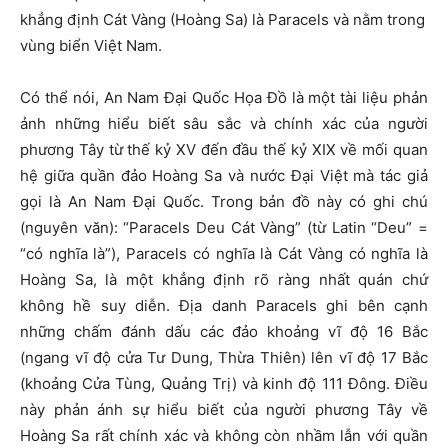
khẳng định Cát Vàng (Hoàng Sa) là Paracels và nằm trong
vùng biển Việt Nam.
Có thể nói, An Nam Đại Quốc Họa Đồ là một tài liệu phản
ảnh những hiểu biết sâu sắc và chính xác của người
phương Tây từ thế kỷ XV đến đầu thế kỷ XIX về mối quan
hệ giữa quần đảo Hoàng Sa và nước Đại Việt mà tác giả
gọi là An Nam Đại Quốc. Trong bản đồ này có ghi chú
(nguyên văn): “Paracels Deu Cát Vàng” (từ Latin “Deu” =
“có nghĩa là”), Paracels có nghĩa là Cát Vàng có nghĩa là
Hoàng Sa, là một khẳng định rõ ràng nhất quán chứ
không hề suy diễn. Địa danh Paracels ghi bên cạnh
những chấm đánh dấu các đảo khoảng vĩ độ 16 Bắc
(ngang vĩ độ cửa Tư Dung, Thừa Thiên) lên vĩ độ 17 Bắc
(khoảng Cửa Tùng, Quảng Trị) và kinh độ 111 Đông. Điều
này phản ánh sự hiểu biết của người phương Tây về
Hoàng Sa rất chính xác và không còn nhầm lẫn với quần