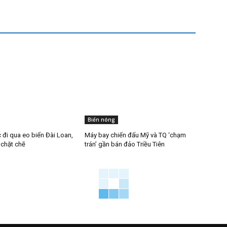
Biển nóng
 đi qua eo biển Đài Loan,
Máy bay chiến đấu Mỹ và TQ ‘chạm
 chặt chẽ
trán’ gần bán đảo Triều Tiên