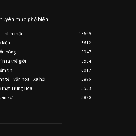
huyên mục phổ biến
óc nhìn mới
13669
 kiện
13612
iển nóng
8947
ìn ra thế giới
7584
ểm tin
6017
nh tế - Văn hóa - Xã hội
5896
ự thật Trung Hoa
5553
uân sự
3880