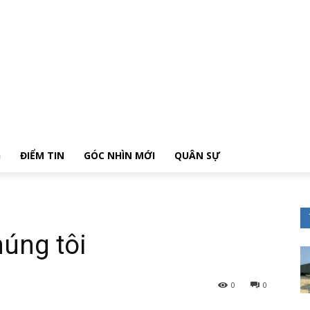
G
ĐIỂM TIN
GÓC NHÌN MỚI
QUÂN SỰ
úng tôi
0
0