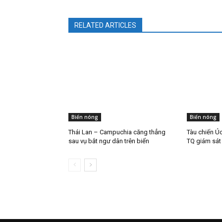
RELATED ARTICLES
Biển nóng
Biển nóng
Thái Lan – Campuchia căng thẳng
Tàu chiến Úc
sau vụ bắt ngư dân trên biển
TQ giám sát