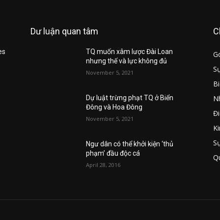
Dư luận quan tâm
C
es
TQ muốn xâm lược Đài Loan
G
nhưng thế và lực không đủ
Sự
November 5, 2021
B
Nh
u
Dự luật trừng phạt TQ ở Biển
Đông và Hoa Đông
Đi
November 5, 2021
Ki
S
Ngư dân có thể khởi kiện ‘thủ
phạm’ đầu độc cá
Q
April 28, 2016