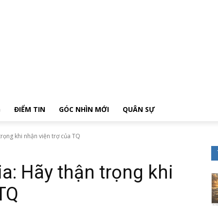
G
ĐIỂM TIN
GÓC NHÌN MỚI
QUÂN SỰ
rọng khi nhận viện trợ của TQ
: Hãy thận trọng khi
 TQ