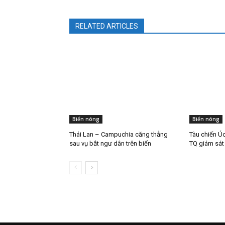
RELATED ARTICLES
Biển nóng
Biển nóng
Thái Lan – Campuchia căng thẳng
Tàu chiến Úc
sau vụ bắt ngư dân trên biển
TQ giám sát