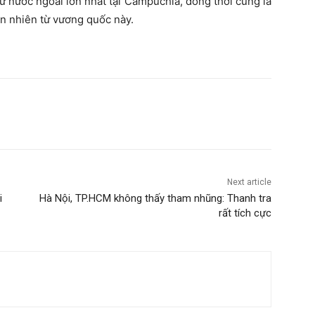
ư nước ngoài lớn nhất tại Campuchia, đồng thời cũng là
ên nhiên từ vương quốc này.
Next article
i
Hà Nội, TP.HCM không thấy tham nhũng: Thanh tra
rất tích cực