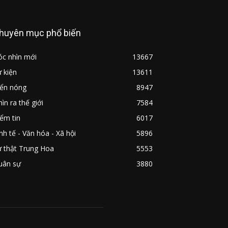
huyên mục phổ biến
óc nhìn mới
13667
 kiện
13611
iển nóng
8947
ìn ra thế giới
7584
ểm tin
6017
nh tế - Văn hóa - Xã hội
5896
ự thật Trung Hoa
5553
uân sự
3880