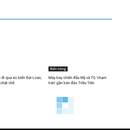
Biển nóng
 đi qua eo biển Đài Loan,
Máy bay chiến đấu Mỹ và TQ ‘chạm
 chặt chẽ
trán’ gần bán đảo Triều Tiên