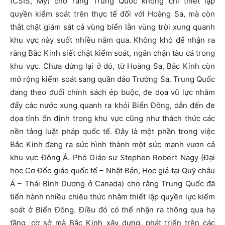
(CSIS, Mỹ) cho rằng Trung Quốc không chỉ thiết lập
quyền kiểm soát trên thực tế đối với Hoàng Sa, mà còn
thắt chặt giám sát cả vùng biển lẫn vùng trời xung quanh
khu vực này suốt nhiều năm qua. Không khó để nhận ra
rằng Bắc Kinh siết chặt kiểm soát, ngăn chặn tàu cá trong
khu vực. Chưa dừng lại ở đó, từ Hoàng Sa, Bắc Kinh còn
mở rộng kiểm soát sang quần đảo Trường Sa. Trung Quốc
đang theo đuổi chính sách ép buộc, đe dọa vũ lực nhằm
đẩy các nước xung quanh ra khỏi Biển Đông, dẫn đến đe
dọa tính ổn định trong khu vực cũng như thách thức các
nền tảng luật pháp quốc tế. Đây là một phần trong việc
Bắc Kinh đang ra sức hình thành một sức mạnh vươn cả
khu vực Đông Á. Phó Giáo sư Stephen Robert Nagy (Đại
học Cơ Đốc giáo quốc tế – Nhật Bản, Học giả tại Quỹ châu
Á – Thái Bình Dương ở Canada) cho rằng Trung Quốc đã
tiến hành nhiều chiêu thức nhằm thiết lập quyền lực kiểm
soát ở Biển Đông. Điều đó có thể nhận ra thông qua hạ
tầng, cơ sở mà Bắc Kinh xây dựng, phát triển trên các