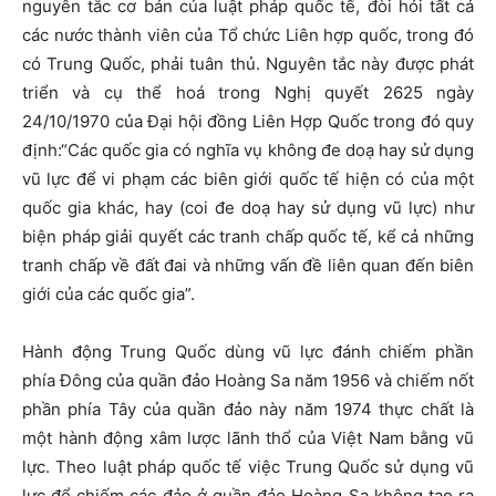
nguyên tắc cơ bản của luật pháp quốc tế, đòi hỏi tất cả
các nước thành viên của Tổ chức Liên hợp quốc, trong đó
có Trung Quốc, phải tuân thủ. Nguyên tắc này được phát
triển và cụ thể hoá trong Nghị quyết 2625 ngày
24/10/1970 của Đại hội đồng Liên Hợp Quốc trong đó quy
định:“Các quốc gia có nghĩa vụ không đe doạ hay sử dụng
vũ lực để vi phạm các biên giới quốc tế hiện có của một
quốc gia khác, hay (coi đe doạ hay sử dụng vũ lực) như
biện pháp giải quyết các tranh chấp quốc tế, kể cả những
tranh chấp về đất đai và những vấn đề liên quan đến biên
giới của các quốc gia”.
Hành động Trung Quốc dùng vũ lực đánh chiếm phần
phía Đông của quần đảo Hoàng Sa năm 1956 và chiếm nốt
phần phía Tây của quần đảo này năm 1974 thực chất là
một hành động xâm lược lãnh thổ của Việt Nam bằng vũ
lực. Theo luật pháp quốc tế việc Trung Quốc sử dụng vũ
lực để chiếm các đảo ở quần đảo Hoàng Sa không tạo ra