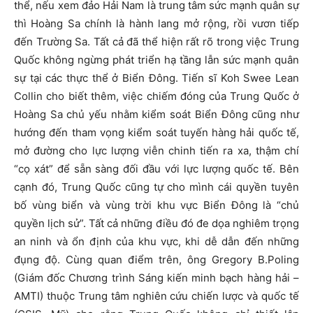
thể, nếu xem đảo Hải Nam là trung tâm sức mạnh quân sự
thì Hoàng Sa chính là hành lang mở rộng, rồi vươn tiếp
đến Trường Sa. Tất cả đã thể hiện rất rõ trong việc Trung
Quốc không ngừng phát triển hạ tầng lẫn sức mạnh quân
sự tại các thực thể ở Biển Đông. Tiến sĩ Koh Swee Lean
Collin cho biết thêm, việc chiếm đóng của Trung Quốc ở
Hoàng Sa chủ yếu nhằm kiểm soát Biển Đông cũng như
hướng đến tham vọng kiểm soát tuyến hàng hải quốc tế,
mở đường cho lực lượng viễn chinh tiến ra xa, thậm chí
“cọ xát” để sẵn sàng đối đầu với lực lượng quốc tế. Bên
cạnh đó, Trung Quốc cũng tự cho mình cái quyền tuyên
bố vùng biển và vùng trời khu vực Biển Đông là “chủ
quyền lịch sử”. Tất cả những điều đó đe dọa nghiêm trọng
an ninh và ổn định của khu vực, khi dễ dẫn đến những
đụng độ. Cùng quan điểm trên, ông Gregory B.Poling
(Giám đốc Chương trình Sáng kiến minh bạch hàng hải –
AMTI) thuộc Trung tâm nghiên cứu chiến lược và quốc tế