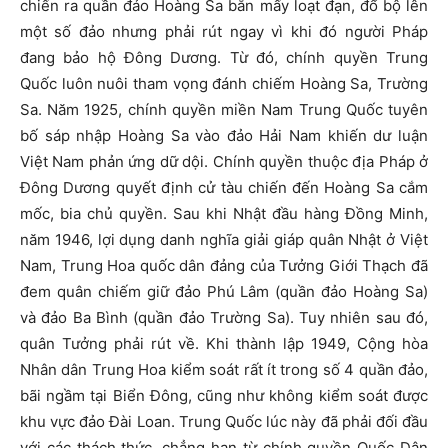
chiến ra quần đảo Hoàng Sa bắn mấy loạt đạn, đổ bộ lên
một số đảo nhưng phải rút ngay vì khi đó người Pháp
đang bảo hộ Đông Dương. Từ đó, chính quyền Trung
Quốc luôn nuôi tham vọng đánh chiếm Hoàng Sa, Trường
Sa. Năm 1925, chính quyền miền Nam Trung Quốc tuyên
bố sáp nhập Hoàng Sa vào đảo Hải Nam khiến dư luận
Việt Nam phản ứng dữ dội. Chính quyền thuộc địa Pháp ở
Đông Dương quyết định cử tàu chiến đến Hoàng Sa cắm
mốc, bia chủ quyền. Sau khi Nhật đầu hàng Đồng Minh,
năm 1946, lợi dụng danh nghĩa giải giáp quân Nhật ở Việt
Nam, Trung Hoa quốc dân đảng của Tưởng Giới Thạch đã
đem quân chiếm giữ đảo Phú Lâm (quần đảo Hoàng Sa)
và đảo Ba Bình (quần đảo Trường Sa). Tuy nhiên sau đó,
quân Tưởng phải rút về. Khi thành lập 1949, Cộng hòa
Nhân dân Trung Hoa kiểm soát rất ít trong số 4 quần đảo,
bãi ngầm tại Biển Đông, cũng như không kiểm soát được
khu vực đảo Đài Loan. Trung Quốc lúc này đã phải đối đầu
với các thách thức, chẳng hạn từ chính quyền Quốc Dân