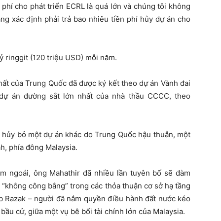
i phí cho phát triển ECRL là quá lớn và chúng tôi không
ng xác định phải trả bao nhiêu tiền phí hủy dự án cho
 tỷ ringgit (120 triệu USD) mỗi năm.
hất của Trung Quốc đã được ký kết theo dự án Vành đai
dự án đường sắt lớn nhất của nhà thầu CCCC, theo
 hủy bỏ một dự án khác do Trung Quốc hậu thuẫn, một
h, phía đông Malaysia.
m ngoái, ông Mahathir đã nhiều lần tuyên bố sẽ đàm
à “không công bằng” trong các thỏa thuận cơ sở hạ tầng
ib Razak – người đã nắm quyền điều hành đất nước kéo
c bầu cử, giữa một vụ bê bối tài chính lớn của Malaysia.