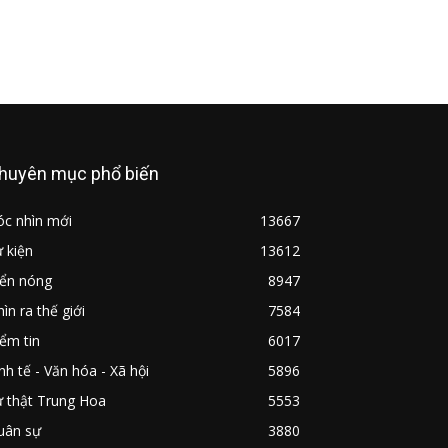
huyên mục phổ biến
óc nhìn mới
13667
 kiện
13612
iển nóng
8947
ìn ra thế giới
7584
ểm tin
6017
nh tế - Văn hóa - Xã hội
5896
ự thật Trung Hoa
5553
uân sự
3880