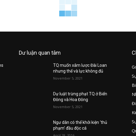
Dư luận quan tâm
C
es
TQ muốn xâm lược Đài Loan
G
nhưng thế và lực không đủ
Sự
November 5, 2021
B
Nh
u
Dự luật trừng phạt TQ ở Biển
Đông và Hoa Đông
Đi
November 5, 2021
Ki
S
Ngư dân có thể khởi kiện ‘thủ
phạm’ đầu độc cá
Q
April 28, 2016