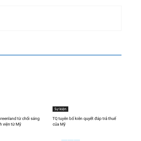
Sự kiện
reenland từ chối sáng
TQ tuyên bố kiên quyết đáp trả thuế
h viện từ Mỹ
của Mỹ