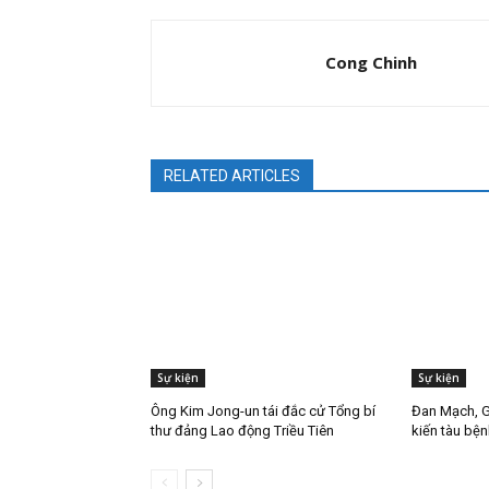
Cong Chinh
RELATED ARTICLES
Sự kiện
Sự kiện
Ông Kim Jong-un tái đắc cử Tổng bí
Đan Mạch, G
thư đảng Lao động Triều Tiên
kiến tàu bện