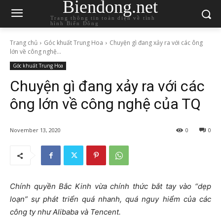
Biendong.net
Trang thông tin toàn diện về tình
hình Biển Đông
Trang chủ
Góc khuất Trung Hoa
Chuyện gì đang xảy ra với các ông
lớn về công nghệ...
Góc khuất Trung Hoa
Chuyện gì đang xảy ra với các
ông lớn về công nghệ của TQ
November 13, 2020
0
0
Chính quyền Bắc Kinh vừa chính thức bắt tay vào “dẹp
loạn” sự phát triển quá nhanh, quá nguy hiểm của các
công ty như Alibaba và Tencent.