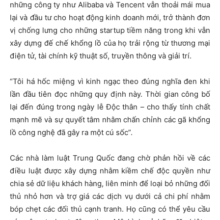
những công ty như Alibaba và Tencent vẫn thoải mái mua
lại và đầu tư cho hoạt động kinh doanh mới, trở thành đơn
vị chống lưng cho những startup tiềm năng trong khi vẫn
xây dựng đế chế khổng lồ của họ trải rộng từ thương mại
điện tử, tài chính kỹ thuật số, truyền thông và giải trí.
“Tôi há hốc miệng vì kinh ngạc theo đúng nghĩa đen khi
lần đầu tiên đọc những quy định này. Thời gian công bố
lại đến đúng trong ngày lễ Độc thân – cho thấy tính chất
mạnh mẽ và sự quyết tâm nhằm chấn chỉnh các gã khổng
lồ công nghệ đã gây ra một cú sốc”.
Các nhà làm luật Trung Quốc đang chờ phản hồi về các
điều luật được xây dựng nhằm kiềm chế độc quyền như
chia sẻ dữ liệu khách hàng, liên minh để loại bỏ những đối
thủ nhỏ hơn và trợ giá các dịch vụ dưới cả chi phí nhằm
bóp chẹt các đối thủ cạnh tranh. Họ cũng có thể yêu cầu