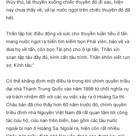
thủy thủ, lái thuyền xuống chiếc thuyền đó đi sau, hiện
nay chưa thấy về, vả lại nước ngọt trên chiếc thuyền đó đã
hết.
Thần lập tức điều động và sức cho thuyền tuần tiễu ở tấn
mang nước ngọt ra biển tìm kiếm bọn Phái viên, bảo vệ và
đưa họ về tấn, còn bọn Tài phó cho ở lại tấn. Thần xin
soạn tập tâu đầy đủ, kính cẩn tâu trình. Thần khôn xiết run
sợ. Kính tâu.”
Có thể khẳng định một điều là trong khi chính quyền triều
đại nhà Thanh Trung Quốc vào năm 1898 từ chối nghĩa vụ
và trách nhiệm đối với các vụ việc xảy ra ở Hoàng Sa thì
Châu bản đã cho thấy hơn 60 năm trước đó, chính quyền
triều đình nhà Nguyễn Việt Nam đã rất quan tâm tới công
tác cứu hộ, cứu nạn trên biển, bao gồm các tàu nước
ngoài bị nạn ở Hoàng Sa. Ngoài ra, hiện còn rất nhiều