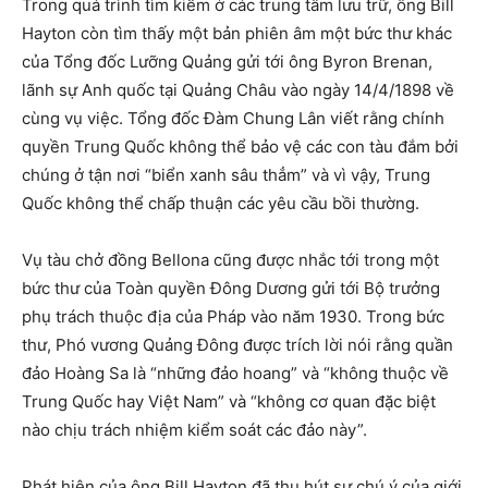
Trong quá trình tìm kiếm ở các trung tâm lưu trữ, ông Bill
Hayton còn tìm thấy một bản phiên âm một bức thư khác
của Tổng đốc Lưỡng Quảng gửi tới ông Byron Brenan,
lãnh sự Anh quốc tại Quảng Châu vào ngày 14/4/1898 về
cùng vụ việc. Tổng đốc Đàm Chung Lân viết rằng chính
quyền Trung Quốc không thể bảo vệ các con tàu đắm bởi
chúng ở tận nơi “biển xanh sâu thẳm” và vì vậy, Trung
Quốc không thể chấp thuận các yêu cầu bồi thường.
Vụ tàu chở đồng Bellona cũng được nhắc tới trong một
bức thư của Toàn quyền Đông Dương gửi tới Bộ trưởng
phụ trách thuộc địa của Pháp vào năm 1930. Trong bức
thư, Phó vương Quảng Đông được trích lời nói rằng quần
đảo Hoàng Sa là “những đảo hoang” và “không thuộc về
Trung Quốc hay Việt Nam” và “không cơ quan đặc biệt
nào chịu trách nhiệm kiểm soát các đảo này”.
Phát hiện của ông Bill Hayton đã thu hút sự chú ý của giới