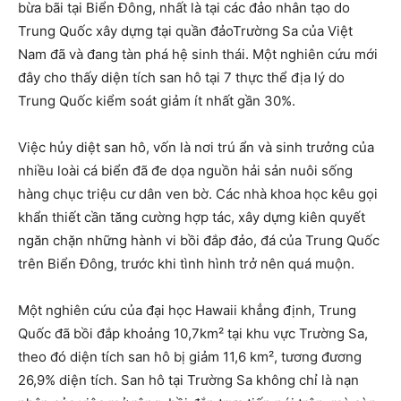
bừa bãi tại Biển Đông, nhất là tại các đảo nhân tạo do
Trung Quốc xây dựng tại quần đảoTrường Sa của Việt
Nam đã và đang tàn phá hệ sinh thái. Một nghiên cứu mới
đây cho thấy diện tích san hô tại 7 thực thể địa lý do
Trung Quốc kiểm soát giảm ít nhất gần 30%.
Việc hủy diệt san hô, vốn là nơi trú ẩn và sinh trưởng của
nhiều loài cá biển đã đe dọa nguồn hải sản nuôi sống
hàng chục triệu cư dân ven bờ. Các nhà khoa học kêu gọi
khẩn thiết cần tăng cường hợp tác, xây dựng kiên quyết
ngăn chặn những hành vi bồi đắp đảo, đá của Trung Quốc
trên Biển Đông, trước khi tình hình trở nên quá muộn.
Một nghiên cứu của đại học Hawaii khẳng định, Trung
Quốc đã bồi đắp khoảng 10,7km² tại khu vực Trường Sa,
theo đó diện tích san hô bị giảm 11,6 km², tương đương
26,9% diện tích. San hô tại Trường Sa không chỉ là nạn