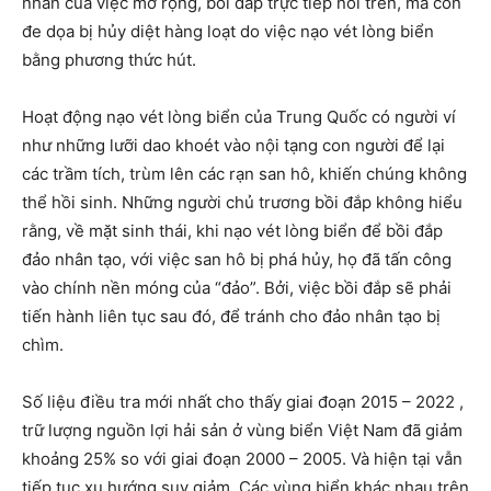
nhân của việc mở rộng, bồi đắp trực tiếp nói trên, mà còn
đe dọa bị hủy diệt hàng loạt do việc nạo vét lòng biển
bằng phương thức hút.
Hoạt động nạo vét lòng biển của Trung Quốc có người ví
như những lưỡi dao khoét vào nội tạng con người để lại
các trầm tích, trùm lên các rạn san hô, khiến chúng không
thể hồi sinh. Những người chủ trương bồi đắp không hiểu
rằng, về mặt sinh thái, khi nạo vét lòng biển để bồi đắp
đảo nhân tạo, với việc san hô bị phá hủy, họ đã tấn công
vào chính nền móng của “đảo”. Bởi, việc bồi đắp sẽ phải
tiến hành liên tục sau đó, để tránh cho đảo nhân tạo bị
chìm.
Số liệu điều tra mới nhất cho thấy giai đoạn 2015 – 2022 ,
trữ lượng nguồn lợi hải sản ở vùng biển Việt Nam đã giảm
khoảng 25% so với giai đoạn 2000 – 2005. Và hiện tại vẫn
tiếp tục xu hướng suy giảm. Các vùng biển khác nhau trên