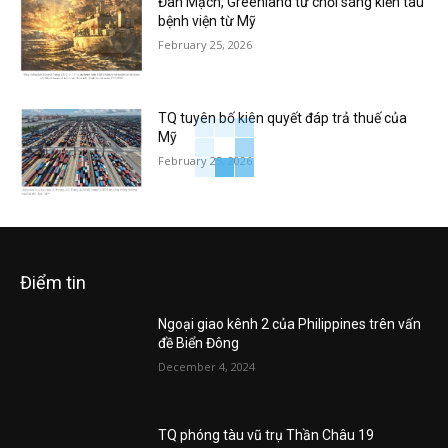
Đan Mạch, Greenland từ chối sáng kiến tàu
bệnh viện từ Mỹ
February 25, 2026
TQ tuyên bố kiên quyết đáp trả thuế của
Mỹ
February 25, 2026
Điểm tin
Ngoại giao kênh 2 của Philippines trên vấn
đề Biển Đông
December 4, 2024
TQ phóng tàu vũ trụ Thần Châu 19