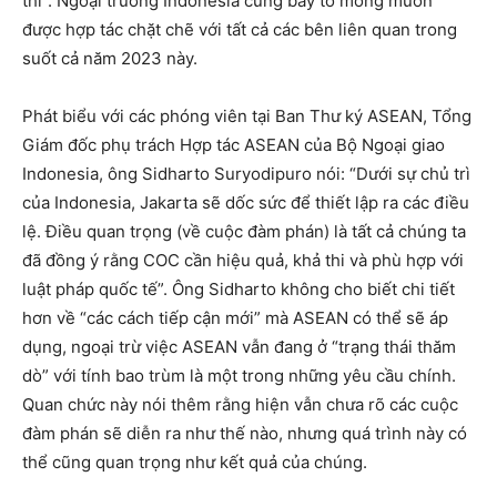
thi”. Ngoại trưởng Indonesia cũng bày tỏ mong muốn
được hợp tác chặt chẽ với tất cả các bên liên quan trong
suốt cả năm 2023 này.
Phát biểu với các phóng viên tại Ban Thư ký ASEAN, Tổng
Giám đốc phụ trách Hợp tác ASEAN của Bộ Ngoại giao
Indonesia, ông Sidharto Suryodipuro nói: “Dưới sự chủ trì
của Indonesia, Jakarta sẽ dốc sức để thiết lập ra các điều
lệ. Điều quan trọng (về cuộc đàm phán) là tất cả chúng ta
đã đồng ý rằng COC cần hiệu quả, khả thi và phù hợp với
luật pháp quốc tế”. Ông Sidharto không cho biết chi tiết
hơn về “các cách tiếp cận mới” mà ASEAN có thể sẽ áp
dụng, ngoại trừ việc ASEAN vẫn đang ở “trạng thái thăm
dò” với tính bao trùm là một trong những yêu cầu chính.
Quan chức này nói thêm rằng hiện vẫn chưa rõ các cuộc
đàm phán sẽ diễn ra như thế nào, nhưng quá trình này có
thể cũng quan trọng như kết quả của chúng.