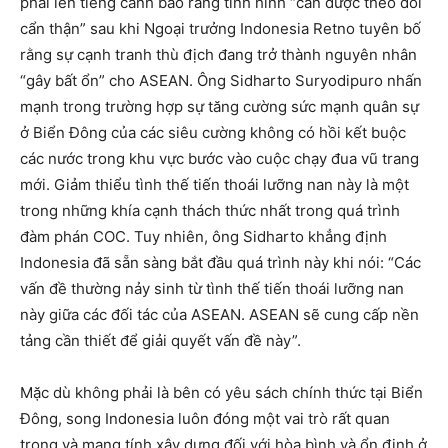
phải lên tiếng cảnh báo rằng tình hình “cần được theo dõi
cẩn thận” sau khi Ngoại trưởng Indonesia Retno tuyên bố
rằng sự cạnh tranh thù địch đang trở thành nguyên nhân
“gây bất ổn” cho ASEAN. Ông Sidharto Suryodipuro nhấn
mạnh trong trường hợp sự tăng cường sức mạnh quân sự
ở Biển Đông của các siêu cường không có hồi kết buộc
các nước trong khu vực bước vào cuộc chạy đua vũ trang
mới. Giảm thiểu tình thế tiến thoái lưỡng nan này là một
trong những khía cạnh thách thức nhất trong quá trình
đàm phán COC. Tuy nhiên, ông Sidharto khẳng định
Indonesia đã sẵn sàng bắt đầu quá trình này khi nói: “Các
vấn đề thường nảy sinh từ tình thế tiến thoái lưỡng nan
này giữa các đối tác của ASEAN. ASEAN sẽ cung cấp nền
tảng cần thiết để giải quyết vấn đề này”.
Mặc dù không phải là bên có yêu sách chính thức tại Biển
Đông, song Indonesia luôn đóng một vai trò rất quan
trọng và mang tính xây dựng đối với hòa bình và ổn định ở