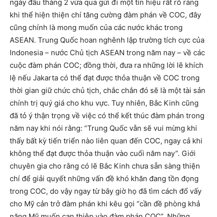
ngày đầu tháng 2 vừa qua gửi đi một tín hiệu rất rõ ràng
khi thể hiện thiện chí tăng cường đàm phán về COC, đây
cũng chính là mong muốn của các nước khác trong
ASEAN. Trung Quốc hoan nghênh lập trường tích cực của
Indonesia – nước Chủ tịch ASEAN trong năm nay – về các
cuộc đàm phán COC; đồng thời, đưa ra những lời lẽ khích
lệ nếu Jakarta có thể đạt được thỏa thuận về COC trong
thời gian giữ chức chủ tịch, chắc chắn đó sẽ là một tài sản
chính trị quý giá cho khu vực. Tuy nhiên, Bắc Kinh cũng
đã tỏ ý thận trọng về việc có thể kết thúc đàm phán trong
năm nay khi nói rằng: “Trung Quốc vẫn sẽ vui mừng khi
thấy bất kỳ tiến triển nào liên quan đến COC, ngay cả khi
không thể đạt được thỏa thuận vào cuối năm nay”. Giới
chuyên gia cho rằng có lẽ Bắc Kinh chưa sẵn sàng thiện
chí để giải quyết những vấn đề khó khăn đang tồn đọng
trong COC, do vậy ngay từ bây giờ họ đã tìm cách đổ vấy
cho Mỹ cản trở đàm phán khi kêu gọi “cần đề phòng khả
năng Mỹ muốn can thiệp vào đàm phán COC”. Những