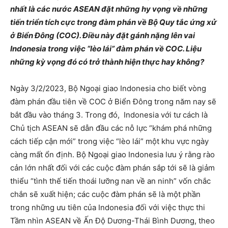
nhất là các nước ASEAN đặt những hy vọng về những
tiến triển tích cực trong đàm phán về Bộ Quy tắc ứng xử
ở Biển Đông (COC). Điều này đặt gánh nặng lên vai
Indonesia trong việc “lèo lái” đàm phán về COC. Liệu
những kỳ vọng đó có trở thành hiện thực hay không?
Ngày 3/2/2023, Bộ Ngoại giao Indonesia cho biết vòng
đàm phán đầu tiên về COC ở Biển Đông trong năm nay sẽ
bắt đầu vào tháng 3. Trong đó, Indonesia với tư cách là
Chủ tịch ASEAN sẽ dẫn đầu các nỗ lực “khám phá những
cách tiếp cận mới” trong việc “lèo lái” một khu vực ngày
càng mất ổn định. Bộ Ngoại giao Indonesia lưu ý rằng rào
cản lớn nhất đối với các cuộc đàm phán sắp tới sẽ là giảm
thiểu “tình thế tiến thoái lưỡng nan về an ninh” vốn chắc
chắn sẽ xuất hiện; các cuộc đàm phán sẽ là một phần
trong những ưu tiên của Indonesia đối với việc thực thi
Tầm nhìn ASEAN về Ấn Độ Dương-Thái Bình Dương, theo