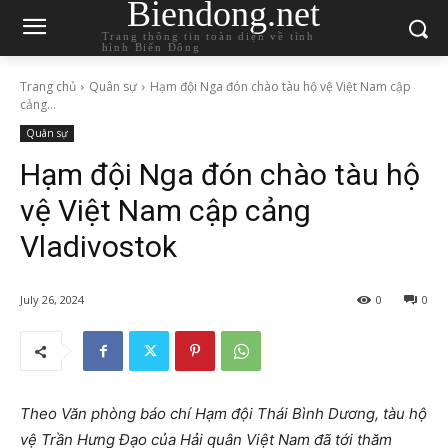
Biendong.net
Trang thông tin toàn diện về tình
hình Biển Đông
Trang chủ
Quân sự
Hạm đội Nga đón chào tàu hộ vệ Việt Nam cập
cảng...
Quân sự
Hạm đội Nga đón chào tàu hộ
vệ Việt Nam cập cảng
Vladivostok
July 26, 2024
0
0
Theo Văn phòng báo chí Hạm đội Thái Bình Dương, tàu hộ
vệ Trần Hưng Đạo của Hải quân Việt Nam đã tới thăm