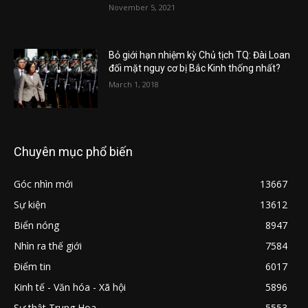
November 5, 2021
Bỏ giới hạn nhiệm kỳ Chủ tịch TQ: Đài Loan
đối mặt nguy cơ bị Bắc Kinh thống nhất?
March 1, 2018
Chuyên mục phổ biến
Góc nhìn mới
13667
Sự kiện
13612
Biển nóng
8947
Nhìn ra thế giới
7584
Điểm tin
6017
Kinh tế - Văn hóa - Xã hội
5896
Sự thật Trung Hoa
5553