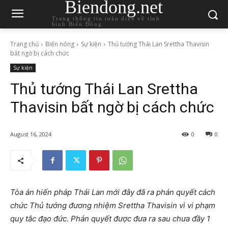
Biendong.net
Trang thông tin toàn diện về tình
hình Biển Đông
Trang chủ
Biển nóng
Sự kiện
Thủ tướng Thái Lan Srettha Thavisin
bất ngờ bị cách chức
Sự kiện
Thủ tướng Thái Lan Srettha
Thavisin bất ngờ bị cách chức
August 16, 2024
0
0
Tòa án hiến pháp Thái Lan mới đây đã ra phán quyết cách
chức Thủ tướng đương nhiệm Srettha Thavisin vì vi phạm
quy tắc đạo đức. Phán quyết được đưa ra sau chưa đầy 1