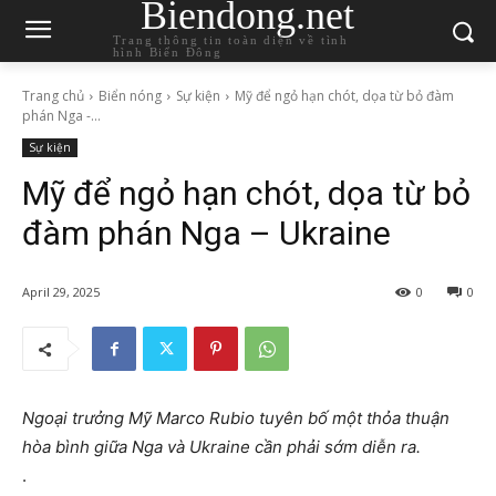
Biendong.net
Trang thông tin toàn diện về tình
hình Biển Đông
Trang chủ
Biển nóng
Sự kiện
Mỹ để ngỏ hạn chót, dọa từ bỏ đàm
phán Nga -...
Sự kiện
Mỹ để ngỏ hạn chót, dọa từ bỏ
đàm phán Nga – Ukraine
April 29, 2025
0
0
Ngoại trưởng Mỹ Marco Rubio tuyên bố một thỏa thuận
hòa bình giữa Nga và Ukraine cần phải sớm diễn ra.
.