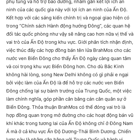
phụ tùng và hỗ trợ bảo dưỡng, nhằm gắn kết lợi ích an
ninh của các quốc gia này với lợi ích an ninh của Ấn Độ.
Kết hợp với các sáng kiến chính trị và ngoại giao hiện có
trong “Chính sách Hành động hướng Đông”, các quan hệ
đối tác quốc phòng như vậy sẽ nâng cao hơn nữa vị thế và
vai trò của Ấn Độ trong khu vực. Giới phân tích nhận định,
việc thúc đẩy các hợp đồng bán tên lửa BrahMos cho các
nước ven Biển Đông cho thấy Ấn Độ ngày càng quan tâm
và coi trọng khu vực Biển Đông hơn. Cho dù Bắc Kinh
không hài lòng, song New Delhi không có gì phải e ngại
bởi việc làm của Ấn Độ là để hỗ trợ các nước ven Biển
Đông chống lại sự bành trướng của Trung Quốc, một việc
làm chính nghĩa, góp phần cân bằng cán cân quân sự ở
Biển Đông. Thỏa thuận BrahMos có thể đóng vai trò là
hợp đồng quan trọng mở đường cho các hoạt động bán vũ
khí khác trong tương lai của Ấn Độ không chỉ ở Đông Nam
Á mà ở cả khu vực Ấn Độ Dương-Thái Bình Dương. Chiến
lược này là nhằm cân bằng với Trung Quốc và hành vi