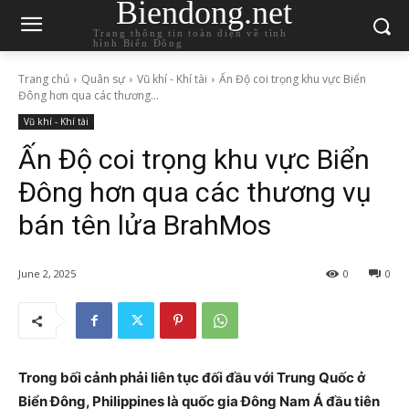
Biendong.net
Trang thông tin toàn diện về tình
hình Biển Đông
Trang chủ
Quân sự
Vũ khí - Khí tài
Ấn Độ coi trọng khu vực Biển
Đông hơn qua các thương...
Vũ khí - Khí tài
Ấn Độ coi trọng khu vực Biển
Đông hơn qua các thương vụ
bán tên lửa BrahMos
June 2, 2025
0
0
Trong bối cảnh phải liên tục đối đầu với Trung Quốc ở
Biển Đông, Philippines là quốc gia Đông Nam Á đầu tiên