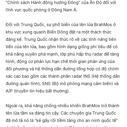
“Chính sách Hành động hướng Đông” của Ấn Độ đối với
lĩnh vực quốc phòng ở Đông Nam Á.
Đối với Trung Quốc, sự phổ biến của tên lửa BrahMos ở
khu vực xung quanh Biển Đông đặt ra một thách thức
đáng kể. Trung Quốc nhận thức rõ về các tính năng tiên
tiến của tên lửa, bao gồm hình dạng giống phi tiêu để có
khả năng xuyên phá mạnh, lớp phủ hấp thụ radar để tàng
hình, động cơ phản lực hạn chế thời gian phản ứng của
đối phương và hệ thống dẫn đường tổng hợp có độ chính
xác cao bao gồm các thành phần radar INS (Hệ thống dẫn
đường quán tính), SNS (Bộ mô phỏng mạng cảm biến) và
A/P (truyền tín hiệu bất thường).
Ngoài ra, khả năng chống nhiễu khiến BrahMos trở thành
tên lửa tầm xa đáng tin cậy. Các chuyên gia Trung Quốc
đã mô tả nó là “kẻ gây rối tiềm tàng cho an ninh quốc tế”