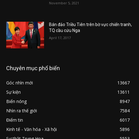
November 5, 2021
Bán đảo Triều Tiên trên bờ vực chiến tranh,
TQ cầu cứu Nga
April 17, 2017
Chuyên mục phổ biến
Góc nhìn mới
13667
Sự kiện
13611
Biển nóng
8947
Nhìn ra thế giới
7584
Điểm tin
6017
Kinh tế - Văn hóa - Xã hội
5896
Sự thật Trung Hoa
5553