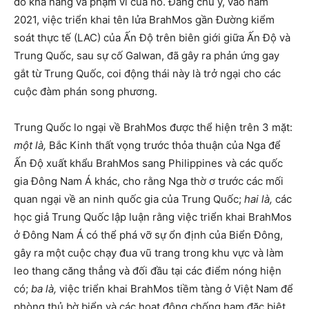
do khả năng và phạm vi của nó. Đáng chú ý, vào năm
2021, việc triển khai tên lửa BrahMos gần Đường kiểm
soát thực tế (LAC) của Ấn Độ trên biên giới giữa Ấn Độ và
Trung Quốc, sau sự cố Galwan, đã gây ra phản ứng gay
gắt từ Trung Quốc, coi động thái này là trở ngại cho các
cuộc đàm phán song phương.
Trung Quốc lo ngại về BrahMos được thể hiện trên 3 mặt:
một là,
Bắc Kinh thất vọng trước thỏa thuận của Nga để
Ấn Độ xuất khẩu BrahMos sang Philippines và các quốc
gia Đông Nam Á khác, cho rằng Nga thờ ơ trước các mối
quan ngại về an ninh quốc gia của Trung Quốc;
hai là,
các
học giả Trung Quốc lập luận rằng việc triển khai BrahMos
ở Đông Nam Á có thể phá vỡ sự ổn định của Biển Đông,
gây ra một cuộc chạy đua vũ trang trong khu vực và làm
leo thang căng thẳng và đối đầu tại các điểm nóng hiện
có;
ba là,
việc triển khai BrahMos tiềm tàng ở Việt Nam để
phòng thủ bờ biển và các hoạt động chống hạm đặc biệt