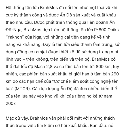
Hệ thống tên lửa BrahMos đã nổi lên như một loại vũ khí
cực kỳ thành công và được Ấn Độ sản xuất và xuất khẩu
theo nhu cầu. Được phát triển thông qua liên doanh Ấn
Độ-Nga, BrahMos dựa trên hệ thống tên lửa P-800 Oniks
“Yakhon” của Nga, với những cải tiến đáng kể về tính
năng và khả năng. Đây là tên lửa siêu thanh tầm trung, sử
dụng động cơ ramjet được thiết kế để sử dụng trong mọi
lĩnh vực – trên không, trên biển và trên bộ. BrahMos có
thể đạt tốc độ Mach 2,8 và có tầm bắn lên tới 800 km; tuy
nhiên, các phiên bản xuất khẩu bị giới hạn ở tầm bắn 290
km do các hạn chế của “Cơ chế kiểm soát công nghệ tên
lửa” (MTCR). Các lực lượng Ấn Độ đã đưa nhiều biến thể
của tên lửa này vào kho vũ khí của riêng họ kể từ năm
2007.
Mặc dù vậy, BrahMos vẫn phải đối mặt với những thách
thức trong việc tìm kiếm cơ hội xuất khẩu. Ban đầu, nó