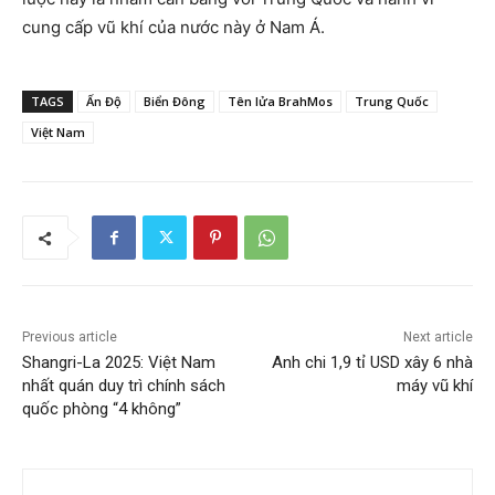
cung cấp vũ khí của nước này ở Nam Á.
TAGS
Ấn Độ
Biển Đông
Tên lửa BrahMos
Trung Quốc
Việt Nam
Previous article
Next article
Shangri-La 2025: Việt Nam
Anh chi 1,9 tỉ USD xây 6 nhà
nhất quán duy trì chính sách
máy vũ khí
quốc phòng “4 không”