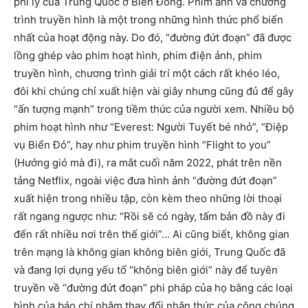
phi lý của Trung Quốc ở Biển Đông. Phim ảnh và chương
trình truyền hình là một trong những hình thức phổ biến
nhất của hoạt động này. Do đó, “đường đứt đoạn” đã được
lồng ghép vào phim hoạt hình, phim điện ảnh, phim
truyền hình, chương trình giải trí một cách rất khéo léo,
đôi khi chúng chỉ xuất hiện vài giây nhưng cũng đủ để gây
“ấn tượng mạnh” trong tiềm thức của người xem. Nhiều bộ
phim hoạt hình như “Everest: Người Tuyết bé nhỏ”, “Điệp
vụ Biển Đỏ”, hay như phim truyền hình “Flight to you”
(Hướng gió mà đi), ra mắt cuối năm 2022, phát trên nền
tảng Netflix, ngoài việc đưa hình ảnh “đường đứt đoạn”
xuất hiện trong nhiều tập, còn kèm theo những lời thoại
rất ngang ngược như: “Rồi sẽ có ngày, tấm bản đồ này đi
đến rất nhiều nơi trên thế giới”… Ai cũng biết, không gian
trên mạng là không gian không biên giới, Trung Quốc đã
và đang lợi dụng yếu tố “không biên giới” này để tuyên
truyền về “đường đứt đoạn” phi pháp của họ bằng các loại
hình của báo chí nhằm thay đổi nhận thức của công chúng