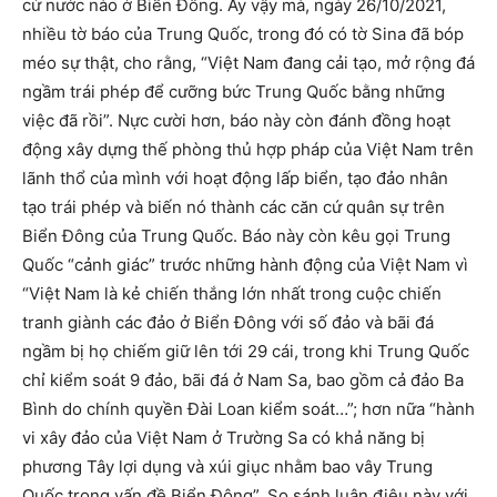
cứ nước nào ở Biển Đông. Ấy vậy mà, ngày 26/10/2021,
nhiều tờ báo của Trung Quốc, trong đó có tờ Sina đã bóp
méo sự thật, cho rằng, “Việt Nam đang cải tạo, mở rộng đá
ngầm trái phép để cưỡng bức Trung Quốc bằng những
việc đã rồi”. Nực cười hơn, báo này còn đánh đồng hoạt
động xây dựng thế phòng thủ hợp pháp của Việt Nam trên
lãnh thổ của mình với hoạt động lấp biển, tạo đảo nhân
tạo trái phép và biến nó thành các căn cứ quân sự trên
Biển Đông của Trung Quốc. Báo này còn kêu gọi Trung
Quốc “cảnh giác” trước những hành động của Việt Nam vì
“Việt Nam là kẻ chiến thắng lớn nhất trong cuộc chiến
tranh giành các đảo ở Biển Đông với số đảo và bãi đá
ngầm bị họ chiếm giữ lên tới 29 cái, trong khi Trung Quốc
chỉ kiểm soát 9 đảo, bãi đá ở Nam Sa, bao gồm cả đảo Ba
Bình do chính quyền Đài Loan kiểm soát…”; hơn nữa “hành
vi xây đảo của Việt Nam ở Trường Sa có khả năng bị
phương Tây lợi dụng và xúi giục nhằm bao vây Trung
Quốc trong vấn đề Biển Đông”. So sánh luận điệu này với