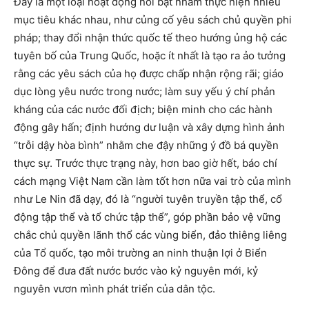
Đây là một loại hoạt động nổi bật nhằm thực hiện nhiều
mục tiêu khác nhau, như củng cố yêu sách chủ quyền phi
pháp; thay đổi nhận thức quốc tế theo hướng ủng hộ các
tuyên bố của Trung Quốc, hoặc ít nhất là tạo ra ảo tưởng
rằng các yêu sách của họ được chấp nhận rộng rãi; giáo
dục lòng yêu nước trong nước; làm suy yếu ý chí phản
kháng của các nước đối địch; biện minh cho các hành
động gây hấn; định hướng dư luận và xây dựng hình ảnh
“trỗi dậy hòa bình” nhằm che đậy những ý đồ bá quyền
thực sự. Trước thực trạng này, hơn bao giờ hết, báo chí
cách mạng Việt Nam cần làm tốt hơn nữa vai trò của mình
như Le Nin đã dạy, đó là “người tuyên truyền tập thể, cổ
động tập thể và tổ chức tập thể”, góp phần bảo vệ vững
chắc chủ quyền lãnh thổ các vùng biển, đảo thiêng liêng
của Tổ quốc, tạo môi trường an ninh thuận lợi ở Biển
Đông để đưa đất nước bước vào kỷ nguyên mới, kỷ
nguyên vươn mình phát triển của dân tộc.