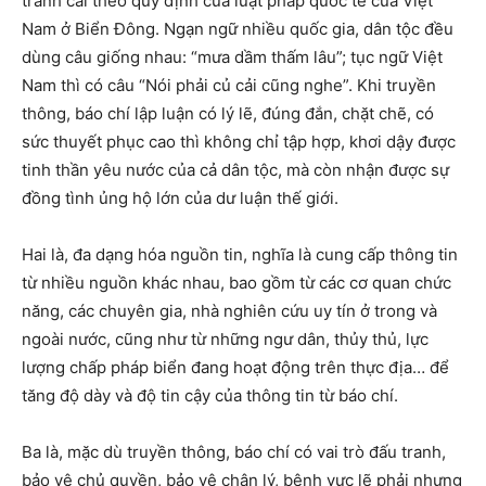
tranh cãi theo quy định của luật pháp quốc tế của Việt
Nam ở Biển Đông. Ngạn ngữ nhiều quốc gia, dân tộc đều
dùng câu giống nhau: “mưa dầm thấm lâu”; tục ngữ Việt
Nam thì có câu “Nói phải củ cải cũng nghe”. Khi truyền
thông, báo chí lập luận có lý lẽ, đúng đắn, chặt chẽ, có
sức thuyết phục cao thì không chỉ tập hợp, khơi dậy được
tinh thần yêu nước của cả dân tộc, mà còn nhận được sự
đồng tình ủng hộ lớn của dư luận thế giới.
Hai là, đa dạng hóa nguồn tin, nghĩa là cung cấp thông tin
từ nhiều nguồn khác nhau, bao gồm từ các cơ quan chức
năng, các chuyên gia, nhà nghiên cứu uy tín ở trong và
ngoài nước, cũng như từ những ngư dân, thủy thủ, lực
lượng chấp pháp biển đang hoạt động trên thực địa… để
tăng độ dày và độ tin cậy của thông tin từ báo chí.
Ba là, mặc dù truyền thông, báo chí có vai trò đấu tranh,
bảo vệ chủ quyền, bảo vệ chân lý, bênh vực lẽ phải nhưng