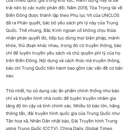
của nhiều quốc gia trong khu vực. Hành động này là sai
trái nên bị các nước phản đối. Năm 2016, Tòa Trọng tài về
Biển Đông được thành lập theo Phụ lục VII của UNCLOS
đã ra Phán quyết, bác bỏ yêu sách phi lý này của Trung
Quốc. Thế nhưng, Bắc Kinh ngoan cố không chịu thừa
nhận phán quyết đó, tiếp tục dùng mọi biện pháp, mánh
khóe, thủ đoạn khác nhau, trong đó có truyền thông, báo
chí để tuyên truyền yêu sách và chủ quyền phi lý của họ
trên Biển Đông. Nội dung và cách thức mà truyền thông,
báo chí Trung Quốc tiến hành bao gồm các vấn đề cơ bản
sau:
Thứ nhất, họ sử dụng các ấn phẩm chính thống như báo
chí và truyền hình nhà nước để tuyên truyền nhằm gia
tăng độ tin cậy và tính chính xác. Nhiều tờ báo lớn, hãng
thông tấn, đài truyền hình quốc gia của Trung Quốc như
Tân hoa xã, Nhân Dân nhật báo, Đài Truyền hình Trung
ương Trung Quốc (CCTV), China Daily, Global Times,