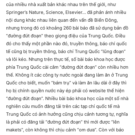
của nhiều nhà xuất bản khác nhau trên thế giới, như
Springer’s Nature, Science, Elsevier… đã phản ánh nhiều
nội dung khác nhau liên quan đến vấn đề Biển Đông,
nhưng trong đó có khoảng 260 bài báo đã sử dụng bản đồ
“đường đứt đoạn” theo giọng điệu của Trung Quốc. Điều
đó cho thấy một phần nào đó, truyền thông, báo chí quốc
tế cũng bị truyền thông, báo chí Trung Quốc “lũng đoạn”
và lôi kéo. Nhưng trên thực tế, số bài báo khoa học được
phía Trung Quốc cài cắm “đường đứt đoạn” còn nhiều hơn
thế
.
Không ít các công ty nước ngoài đang làm ăn ở Trung
Quốc cho biết, muốn “bám trụ” và làm ăn lâu dài ở đây thì
họ bị chính quyền nước này ép phải có website thể hiện
“đường đứt đoạn”. Nhiều bài báo khoa học của một số nhà
nghiên cứu muốn đăng tải trên các tạp chí quốc tế mà
Trung Quốc có ảnh hưởng cũng chịu cảnh tương tự, nghĩa
là phải có đăng tải “đường đứt đoạn” thì mới được “lên
makets”, còn không thì chịu cảnh “om dưa”. Còn với báo