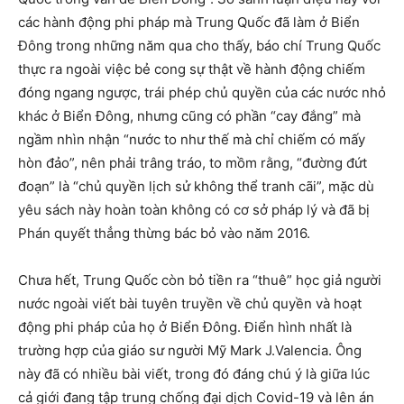
các hành động phi pháp mà Trung Quốc đã làm ở Biển
Đông trong những năm qua cho thấy, báo chí Trung Quốc
thực ra ngoài việc bẻ cong sự thật về hành động chiếm
đóng ngang ngược, trái phép chủ quyền của các nước nhỏ
khác ở Biển Đông, nhưng cũng có phần “cay đắng” mà
ngầm nhìn nhận “nước to như thế mà chỉ chiếm có mấy
hòn đảo”, nên phải trâng tráo, to mồm rằng, “đường đứt
đoạn” là “chủ quyền lịch sử không thể tranh cãi”, mặc dù
yêu sách này hoàn toàn không có cơ sở pháp lý và đã bị
Phán quyết thẳng thừng bác bỏ vào năm 2016.
Chưa hết, Trung Quốc còn bỏ tiền ra “thuê” học giả người
nước ngoài viết bài tuyên truyền về chủ quyền và hoạt
động phi pháp của họ ở Biển Đông. Điển hình nhất là
trường hợp của giáo sư người Mỹ Mark J.Valencia. Ông
này đã có nhiều bài viết, trong đó đáng chú ý là giữa lúc
cả giới đang tập trung chống đại dịch Covid-19 và lên án