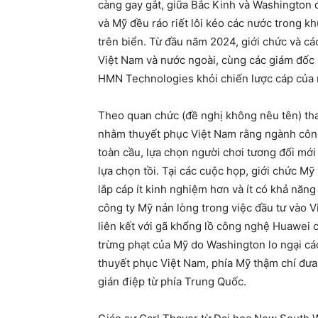
càng gay gắt, giữa Bắc Kinh và Washington 
và Mỹ đều ráo riết lôi kéo các nước trong k
trên biển. Từ đầu năm 2024, giới chức và cá
Việt Nam và nước ngoài, cùng các giám đốc
HMN Technologies khỏi chiến lược cáp của 
Theo quan chức (đề nghị không nêu tên) th
nhằm thuyết phục Việt Nam rằng ngành công
toàn cầu, lựa chọn người chơi tương đối m
lựa chọn tồi. Tại các cuộc họp, giới chức M
lắp cáp ít kinh nghiệm hơn và ít có khả năng
công ty Mỹ nản lòng trong việc đầu tư vào 
liên kết với gã khổng lồ công nghệ Huawei
trừng phạt của Mỹ do Washington lo ngại các
thuyết phục Việt Nam, phía Mỹ thậm chí đưa 
gián điệp từ phía Trung Quốc.