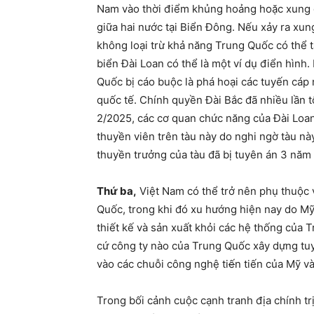
Nam vào thời điểm khủng hoảng hoặc xung 
gi
ữ
a
hai nư
ớ
c
t
ạ
i Bi
ể
n Đông.
N
ế
u x
ả
y ra xun
không lo
ạ
i t
r
ừ
kh
ả
năng
Trung Qu
ố
c có th
ể
biển Đài Loan có thể là một
ví dụ điển hình
.
Quốc bị
cáo buộc là
phá ho
ạ
i các tuy
ế
n cáp 
qu
ố
c t
ế
.
C
hính quyền Đài Bắc
đã
nhi
ề
u l
ầ
n
t
2/2025,
các cơ quan ch
ứ
c năng c
ủ
a Đài Loa
thuy
ề
n viên trên tàu này do
nghi ng
ờ
tàu
này
thuy
ề
n trư
ở
ng c
ủ
a tàu đã b
ị
tuyên án 3 năm
Thứ ba,
Việt Nam có thể trở nên phụ thuộc 
Quốc, trong khi đó xu hướng hiện nay do M
thiết kế và sản xuất khỏi các hệ thống của
cứ công ty nào của Trung Quốc xây dựng tu
vào các chuỗi công nghệ ti
ế
n tiến của Mỹ v
Trong bối cảnh cuộc cạnh tranh địa chính t