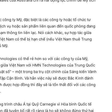
les của Australia chỉ ra hai động lực chính để Mỹ tích
c công ty Mỹ, đặc biệt là các công ty hoặc tổ chức tư
dịch vụ hoặc sản phẩm liên quan đến quốc phòng đang
ạm thông tin liên lạc. Nói cách khác, sự hợp tác giữa
ệt Nam có thể bị hạn chế (nếu Việt Nam thuê Trung
ủ Mỹ.
nologies có thể rẻ hơn so với các công ty của Mỹ,
g giữa Việt Nam với HMN Technologies của Trung Quốc
ật số” – một trong ba trụ cột chính của Sáng kiến Vành
Tập Cận Bình. Và hẳn việc này sẽ được Bắc Kinh đánh
được hợp đồng thì đây sẽ là tổn thất đối với các công
.
g trình châu Á tại Quỹ Carnegie vì Hòa bình Quốc tế
n đã tuyên bố rất rõ ràng là họ sẽ không đứng thứ hai