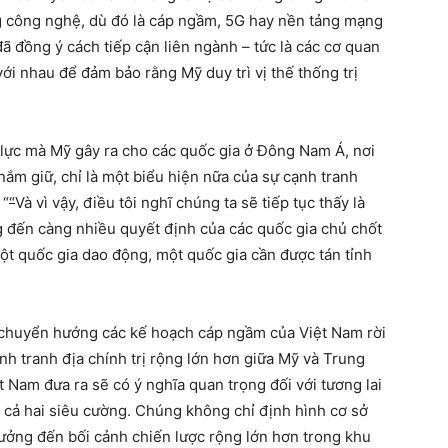
ng công nghệ, dù đó là cáp ngầm, 5G hay nền tảng mạng
ã đồng ý cách tiếp cận liên ngành – tức là các cơ quan
i nhau để đảm bảo rằng Mỹ duy trì vị thế thống trị
 lực mà Mỹ gây ra cho các quốc gia ở Đông Nam Á, nơi
ắm giữ, chỉ là một biểu hiện nữa của sự cạnh tranh
.
“
“
Và vì vậy, điều tôi nghĩ chúng ta sẽ tiếp tục thấy là
g đến càng nhiều quyết định của các quốc gia chủ chốt
ột quốc gia dao động, một quốc gia cần được tán tỉnh
 chuyển hướng các kế hoạch cáp ngầm của Việt Nam rời
nh tranh địa chính trị rộng lớn hơn giữa Mỹ và Trung
Nam đưa ra sẽ có ý nghĩa quan trọng đối với tương lai
i cả hai siêu cường. Chúng không chỉ định hình cơ sở
ưởng đến bối cảnh chiến lược rộng lớn hơn trong khu