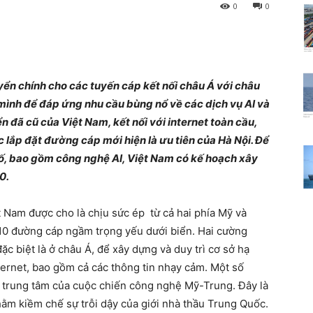
0
0
ển chính cho các tuyến cáp kết nối châu Á với châu
mình để đáp ứng nhu cầu bùng nổ về các dịch vụ AI và
 đã cũ của Việt Nam, kết nối với internet toàn cầu,
ệc lắp đặt đường cáp mới hiện là ưu tiên của Hà Nội. Để
ố, bao gồm công nghệ AI, Việt Nam có kế hoạch xây
0.
ệt Nam được cho là chịu sức ép
từ cả hai phía Mỹ và
t 10 đường cáp ngầm trọng yếu dưới biển. Hai cường
c biệt là ở châu Á, để xây dựng và duy trì cơ sở hạ
nternet, bao gồm cả các thông tin nhạy cảm. Một số
 trung tâm của cuộc chiến công nghệ Mỹ-Trung. Đây là
ằm kiềm chế sự trỗi dậy của giới nhà thầu Trung Quốc.