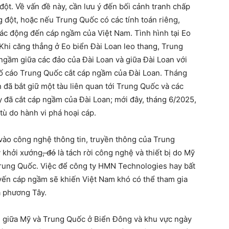
đột.
Về vấn đề này, cần lưu ý đến
b
ố
i c
ả
nh
tranh ch
ấ
p
g đ
ộ
t
, ho
ặ
c n
ế
u Trung Qu
ố
c có các tính toán riêng,
tác
đ
ộ
ng đ
ế
n
cáp ng
ầ
m c
ủ
a Vi
ệ
t Nam
.
T
ình hình tại Eo
Khi căng thẳng ở Eo biển Đài Loan leo thang, Trung
ng
ầ
m gi
ữ
a các đ
ả
o c
ủ
a Đài Loan và gi
ữ
a Đài Loan v
ớ
i
ố
cáo Trung Qu
ố
c c
ắ
t cáp ng
ầ
m c
ủ
a Đài Loan
. Tháng
n đã b
ắ
t gi
ữ
m
ộ
t
tàu liên quan t
ớ
i Trung Qu
ố
c
và
các
 đã c
ắ
t
cáp ng
ầ
m c
ủ
a Đài Loan
;
m
ớ
i đây, tháng 6/2025,
 tù
do
hành vi phá hoại cáp.
vào công nghệ thông tin, truyền thông của Trung
ỹ khởi xướng
, đó
là tách rời công nghệ và thiết bị do Mỹ
 Trung Quốc. Việc để công ty HMN Technologies hay bất
yến cáp ngầm sẽ khiến Việt Nam khó có thể tham gia
à phương Tây.
rị giữa Mỹ và Trung Quốc ở Biển Đông và khu vực ngày