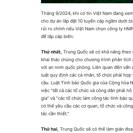
Tháng 9/2024, khi có tin Việt Nam đang x
cho dự án lắp đặt 10 tuyến cáp ngầm dưới bi
rủi ro chính nếu Việt Nam chọn công ty HM
để lắp cáp biển:
Thứ nhất,
Trung Quốc sẽ có khả năng theo d
khai thác chúng cho chương trình phân tích 
với an ninh quốc phòng.
Liên quan đến vấn đ
luật quy định các cá nhân, tổ chức phải hợp
cầu. Luật Tình báo Quốc gia của Cộng hòa 
việc “t
ất cả các tổ chức và công dân phải hỗ 
gia
”
và
“c
ác tổ chức làm công tác tình báo q
có thể yêu cầu các cơ quan, tổ chức và công
tác cần thiết.
”
Thứ hai,
Trung Quốc sẽ có thể làm gián đoạn