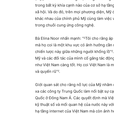
trong bất kỳ khía cạnh nào của cơ sở hạ tầ
xã hội. Và do đó, trên mọi phương diện, Mỹ đ
khác nhau của chính phủ Mỹ cùng làm việc vớ
trong chuỗi cung ứng công nghệ.
Bà Elina Noor nhấn mạnh:
“
“
Tôi cho rằng áp
mà họ coi là một khu vực có ảnh hưởng cần n
chiến lược này giữa những người khổng lồ
”
“
Mỹ và các đối tác của mình cố gắng tác độn
như Việt Nam càng tốt. Họ coi Việt Nam là m
và quyến rũ
”
“
.
Giới quan sát cho rằng nỗ lực của Mỹ nhằm
xa các công ty Trung Quốc làm nổi bật sự cạ
Quốc ở Đông Nam Á. Các quyết định mà Việt 
kỹ thuật số và mối quan hệ của nước này vớ
hạ tầng internet của Việt Nam mà còn ảnh h