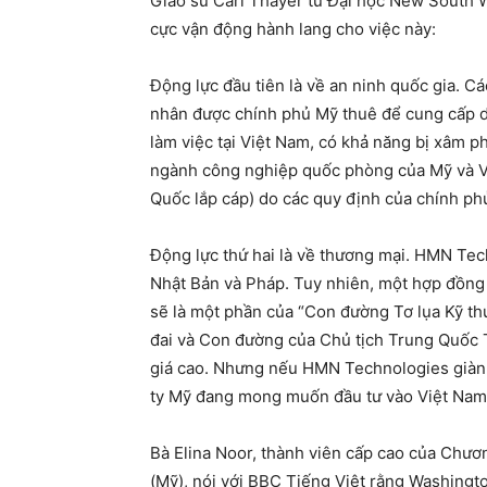
Giáo sư Carl Thayer từ Đại học New South Wa
cực vận động hành lang cho việc này:
Động lực đầu tiên là về an ninh quốc gia. Cá
nhân được chính phủ Mỹ thuê để cung cấp 
làm việc tại Việt Nam, có khả năng bị xâm ph
ngành công nghiệp quốc phòng của Mỹ và Vi
Quốc lắp cáp) do các quy định của chính ph
Động lực thứ hai là về thương mại. HMN Tech
Nhật Bản và Pháp. Tuy nhiên, một hợp đồn
sẽ là một phần của “Con đường Tơ lụa Kỹ thu
đai và Con đường của Chủ tịch Trung Quốc 
giá cao. Nhưng nếu HMN Technologies giành 
ty Mỹ đang mong muốn đầu tư vào Việt Nam
Bà Elina Noor, thành viên cấp cao của Chươn
(Mỹ), nói với BBC Tiếng Việt rằng Washingto