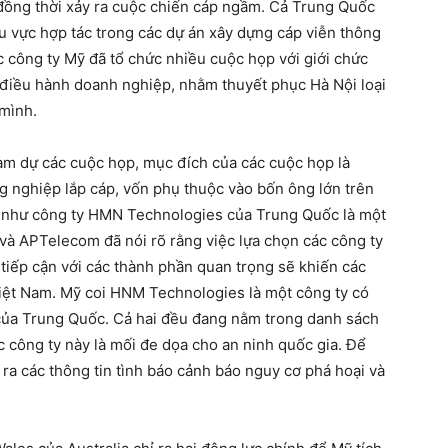
đồng thời xảy ra cuộc chiến cáp ngầm. Cả Trung Quốc
hu vực hợp tác trong các dự án xây dựng cáp viễn thông
c công ty Mỹ đã tổ chức nhiều cuộc họp với giới chức
 điều hành doanh nghiệp, nhằm thuyết phục Hà Nội loại
mình.
am dự các cuộc họp, mục đích của các cuộc họp là
 nghiệp lắp cáp, vốn phụ thuộc vào bốn ông lớn trên
ới như công ty HMN Technologies của Trung Quốc là một
ỹ và APTelecom đã nói rõ rằng việc lựa chọn các công ty
 tiếp cận với các thành phần quan trọng sẽ khiến các
Việt Nam. Mỹ coi HNM Technologies là một công ty có
 của Trung Quốc. Cả hai đều đang nằm trong danh sách
 công ty này là mối đe dọa cho an ninh quốc gia. Để
ra các thông tin tình báo cảnh báo nguy cơ phá hoại và