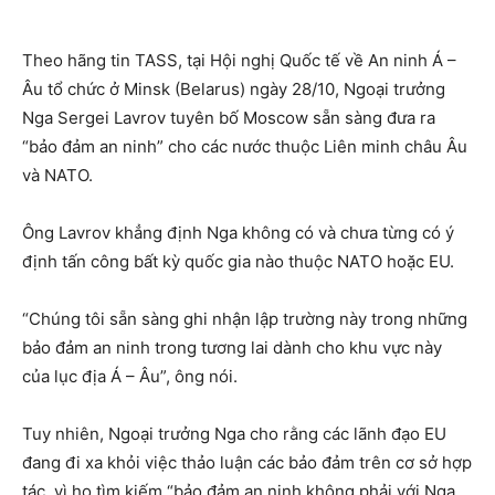
Theo hãng tin TASS, tại Hội nghị Quốc tế về An ninh Á –
Âu tổ chức ở Minsk (Belarus) ngày 28/10, Ngoại trưởng
Nga Sergei Lavrov tuyên bố Moscow sẵn sàng đưa ra
“bảo đảm an ninh” cho các nước thuộc Liên minh châu Âu
và NATO.
Ông Lavrov khẳng định Nga không có và chưa từng có ý
định tấn công bất kỳ quốc gia nào thuộc NATO hoặc EU.
“Chúng tôi sẵn sàng ghi nhận lập trường này trong những
bảo đảm an ninh trong tương lai dành cho khu vực này
của lục địa Á – Âu”, ông nói.
Tuy nhiên, Ngoại trưởng Nga cho rằng các lãnh đạo EU
đang đi xa khỏi việc thảo luận các bảo đảm trên cơ sở hợp
tác, vì họ tìm kiếm “bảo đảm an ninh không phải với Nga