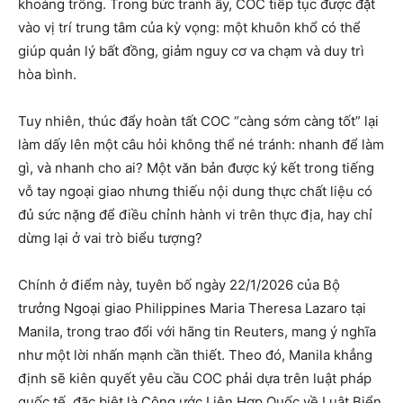
khoảng trống. Trong bức tranh ấy, COC tiếp tục được đặt
vào vị trí trung tâm của kỳ vọng: một khuôn khổ có thể
giúp quản lý bất đồng, giảm nguy cơ va chạm và duy trì
hòa bình.
Tuy nhiên, thúc đẩy hoàn tất COC “càng sớm càng tốt” lại
làm dấy lên một câu hỏi không thể né tránh: nhanh để làm
gì, và nhanh cho ai? Một văn bản được ký kết trong tiếng
vỗ tay ngoại giao nhưng thiếu nội dung thực chất liệu có
đủ sức nặng để điều chỉnh hành vi trên thực địa, hay chỉ
dừng lại ở vai trò biểu tượng?
Chính ở điểm này, tuyên bố ngày 22/1/2026 của Bộ
trưởng Ngoại giao Philippines Maria Theresa Lazaro tại
Manila, trong trao đổi với hãng tin Reuters, mang ý nghĩa
như một lời nhấn mạnh cần thiết. Theo đó, Manila khẳng
định sẽ kiên quyết yêu cầu COC phải dựa trên luật pháp
quốc tế, đặc biệt là Công ước Liên Hợp Quốc về Luật Biển