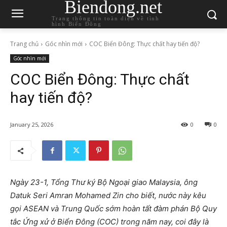
Biendong.net
Trang thông tin toàn diện về tình
hình Biển Đông
Trang chủ
Góc nhìn mới
COC Biển Đông: Thực chất hay tiến độ?
Góc nhìn mới
COC Biển Đông: Thực chất
hay tiến độ?
January 25, 2026
0
0
Ngày 23-1, Tổng Thư ký Bộ Ngoại giao Malaysia, ông
Datuk Seri Amran Mohamed Zin cho biết, nước này kêu
gọi ASEAN và Trung Quốc sớm hoàn tất đàm phán Bộ Quy
tắc Ứng xử ở Biển Đông (COC) trong năm nay, coi đây là