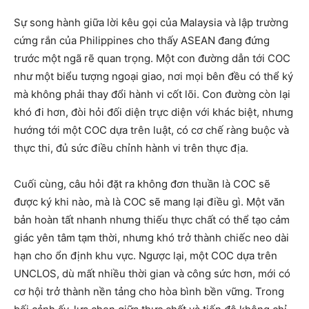
Sự song hành giữa lời kêu gọi của Malaysia và lập trường
cứng rắn của Philippines cho thấy ASEAN đang đứng
trước một ngã rẽ quan trọng. Một con đường dẫn tới COC
như một biểu tượng ngoại giao, nơi mọi bên đều có thể ký
mà không phải thay đổi hành vi cốt lõi. Con đường còn lại
khó đi hơn, đòi hỏi đối diện trực diện với khác biệt, nhưng
hướng tới một COC dựa trên luật, có cơ chế ràng buộc và
thực thi, đủ sức điều chỉnh hành vi trên thực địa.
Cuối cùng, câu hỏi đặt ra không đơn thuần là COC sẽ
được ký khi nào, mà là COC sẽ mang lại điều gì. Một văn
bản hoàn tất nhanh nhưng thiếu thực chất có thể tạo cảm
giác yên tâm tạm thời, nhưng khó trở thành chiếc neo dài
hạn cho ổn định khu vực. Ngược lại, một COC dựa trên
UNCLOS, dù mất nhiều thời gian và công sức hơn, mới có
cơ hội trở thành nền tảng cho hòa bình bền vững. Trong