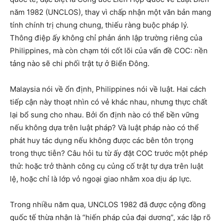
năm 1982 (UNCLOS), thay vì chấp nhận một văn bản mang
tính chính trị chung chung, thiếu ràng buộc pháp lý.
Thông điệp ấy không chỉ phản ánh lập trường riêng của
Philippines, mà còn chạm tới cốt lõi của vấn đề COC: nền
tảng nào sẽ chi phối trật tự ở Biển Đông.
Malaysia nói về ổn định, Philippines nói về luật. Hai cách
tiếp cận này thoạt nhìn có vẻ khác nhau, nhưng thực chất
lại bổ sung cho nhau. Bởi ổn định nào có thể bền vững
nếu không dựa trên luật pháp? Và luật pháp nào có thể
phát huy tác dụng nếu không được các bên tôn trọng
trong thực tiễn? Câu hỏi tu từ ấy đặt COC trước một phép
thử: hoặc trở thành công cụ củng cố trật tự dựa trên luật
lệ, hoặc chỉ là lớp vỏ ngoại giao nhằm xoa dịu áp lực.
Trong nhiều năm qua, UNCLOS 1982 đã được cộng đồng
quốc tế thừa nhận là “hiến pháp của đại dương”, xác lập rõ