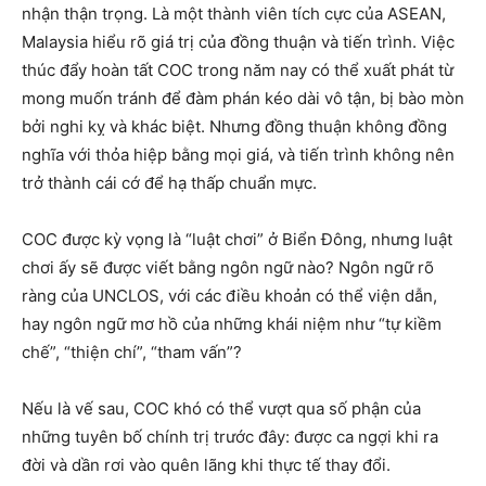
nhận thận trọng. Là một thành viên tích cực của ASEAN,
Malaysia hiểu rõ giá trị của đồng thuận và tiến trình. Việc
thúc đẩy hoàn tất COC trong năm nay có thể xuất phát từ
mong muốn tránh để đàm phán kéo dài vô tận, bị bào mòn
bởi nghi kỵ và khác biệt. Nhưng đồng thuận không đồng
nghĩa với thỏa hiệp bằng mọi giá, và tiến trình không nên
trở thành cái cớ để hạ thấp chuẩn mực.
COC được kỳ vọng là “luật chơi” ở Biển Đông, nhưng luật
chơi ấy sẽ được viết bằng ngôn ngữ nào? Ngôn ngữ rõ
ràng của UNCLOS, với các điều khoản có thể viện dẫn,
hay ngôn ngữ mơ hồ của những khái niệm như “tự kiềm
chế”, “thiện chí”, “tham vấn”?
Nếu là vế sau, COC khó có thể vượt qua số phận của
những tuyên bố chính trị trước đây: được ca ngợi khi ra
đời và dần rơi vào quên lãng khi thực tế thay đổi.