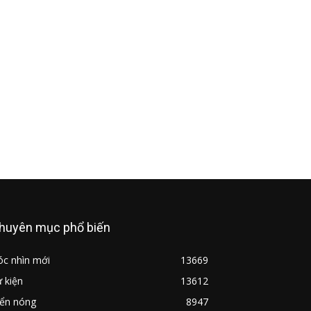
huyên mục phổ biến
óc nhìn mới
13669
 kiện
13612
iển nóng
8947