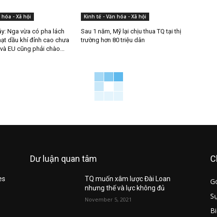
 hóa - Xã hội
Kinh tế - Văn hóa - Xã hội
ây: Nga vừa có pha lách
Sau 1 năm, Mỹ lại chịu thua TQ tại thị
hạt dầu khí đỉnh cao chưa
trường hơn 80 triệu dân
và EU cũng phải chào...
Dư luận quan tâm
C
es
TQ muốn xâm lược Đài Loan
G
nhưng thế và lực không đủ
Sự
November 5, 2021
B