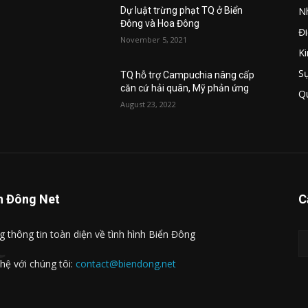
Nh
u
Dự luật trừng phạt TQ ở Biển
Đông và Hoa Đông
Đi
November 5, 2021
Ki
S
TQ hỗ trợ Campuchia nâng cấp
căn cứ hải quân, Mỹ phản ứng
Q
August 23, 2022
n Đông Net
C
t
g thông tin toàn diện về tình hình Biển Đông
 hệ với chúng tôi:
contact@biendong.net