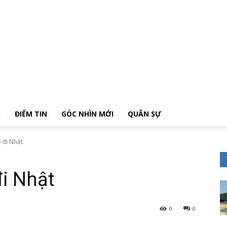
G
ĐIỂM TIN
GÓC NHÌN MỚI
QUÂN SỰ
 đi Nhật
đi Nhật
0
0