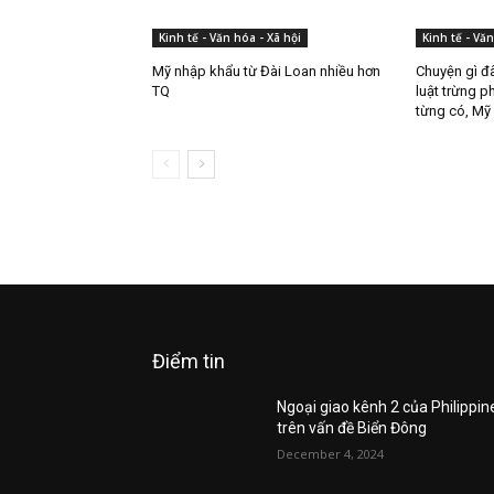
Kinh tế - Văn hóa - Xã hội
Kinh tế - Văn
Mỹ nhập khẩu từ Đài Loan nhiều hơn
Chuyện gì đ
TQ
luật trừng p
từng có, Mỹ 
Điểm tin
Ngoại giao kênh 2 của Philippin
trên vấn đề Biển Đông
December 4, 2024