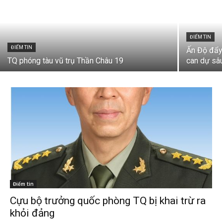
ĐIỂM TIN
ĐIỂM TIN
Ấn Độ đẩy
TQ phóng tàu vũ trụ Thần Châu 19
can dự sâ
Điểm tin
Cựu bộ trưởng quốc phòng TQ bị khai trừ ra
khỏi đảng