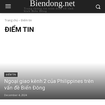
Biendong.net
Trang thông tin toàn diện về tình
hình Biển Đông
Trang chủ
Điểm tin
ĐIỂM TIN
ĐIỂM TIN
Ngoại giao kênh 2 của Philippines trên
vấn đề Biển Đông
December 4, 2024