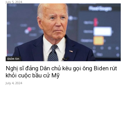
July 5, 2024
Điểm tin
Nghị sĩ đảng Dân chủ kêu gọi ông Biden rút
khỏi cuộc bầu cử Mỹ
July 4, 2024