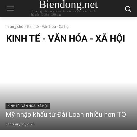
Biendong.net
Trang thông tin toàn diện về tình
hình Biển Đông
Trang chủ
Kinh tế - Văn hóa - Xã hội
KINH TẾ - VĂN HÓA - XÃ HỘI
KINH TẾ - VĂN HÓA - XÃ HỘI
Mỹ nhập khẩu từ Đài Loan nhiều hơn TQ
February 25, 2026