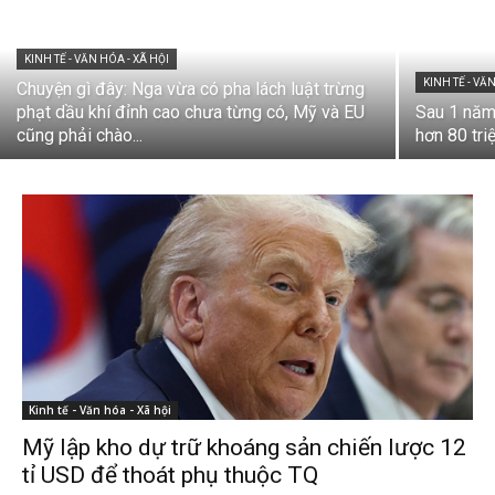
KINH TẾ - VĂN HÓA - XÃ HỘI
KINH TẾ - VĂ
Chuyện gì đây: Nga vừa có pha lách luật trừng
phạt dầu khí đỉnh cao chưa từng có, Mỹ và EU
Sau 1 năm,
cũng phải chào...
hơn 80 tri
Kinh tế - Văn hóa - Xã hội
Mỹ lập kho dự trữ khoáng sản chiến lược 12
tỉ USD để thoát phụ thuộc TQ