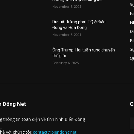
Sự
November 5, 2021
B
Nh
u
Dự luật trừng phạt TQ ở Biển
Đông và Hoa Đông
Đi
November 5, 2021
Ki
S
Ông Trump: Hai tuần rung chuyển
thế giới
Q
February 6, 2025
n Đông Net
C
t
g thông tin toàn diện về tình hình Biển Đông
 hệ với chúng tôi:
contact@biendong.net