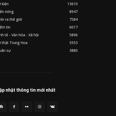
 kiện
13610
iển nóng
8947
ìn ra thế giới
7584
ểm tin
6017
nh tế - Văn hóa - Xã hội
5896
ự thật Trung Hoa
5553
uân sự
3880
ập nhật thông tin mới nhất