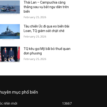
Thái Lan – Campuchia căng
thẳng sau vụ bắt ngư dân trên
biển
February 25, 2026
Tàu chiến Úc đi qua eo biển Đài
Loan, TQ giám sát chặt chẽ
February 25, 2026
TQ kêu gọi Mỹ bãi bỏ thuế quan
đơn phương
February 25, 2026
huyên mục phổ biến
óc nhìn mới
13667