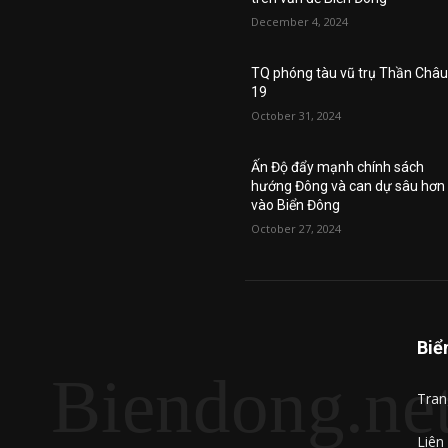
December 4, 2024
TQ phóng tàu vũ trụ Thần Châ
19
October 31, 2024
Ấn Độ đẩy mạnh chính sách
hướng Đông và can dự sâu hơn
vào Biển Đông
October 27, 2024
Biể
Biendong.ne
Tran
Liên