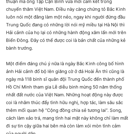
thuận mà ông Tập Cận Bình vừa mới cam kết trong
chuyến thăm Việt Nam. Điều này càng chứng tỏ Bắc Kinh
luôn nói một đằng làm một nẻo, ngay khi người đứng đầu
Trung Quốc đang có những lời nói mỹ miều tại Hà Nội thì
Hải cảnh của họ lại có những hành động xâm lấn mới trên
Biển Đông. Đây có thể được coi là bản chất của những kẻ
bành trướng.
Một điểm đáng chú ý nữa là ngày Bắc Kinh công bố hình
ảnh Hải cảnh đổ bộ lên giăng cờ ở đá Hoài Ân thì cũng là
ngày mà 118 binh sĩ quân đội Trung Quốc đến thành phố
Hồ Chí Minh tham gia Lễ diễu binh mừng 50 năm thống
nhất đất nước của Việt Nam. Những hoạt động này được
coi là nhằm thúc đẩy tình hữu nghị, hợp tác, làm sâu sắc
thêm mối quan hệ “Cộng đồng chia sẻ tương lai”. Song,
cách làm xảo trá, mang tính hai mặt này không chỉ làm mất
đi sự tin cậy giữa hai bên mà còn làm xói mòn tình cảm
của người dân.