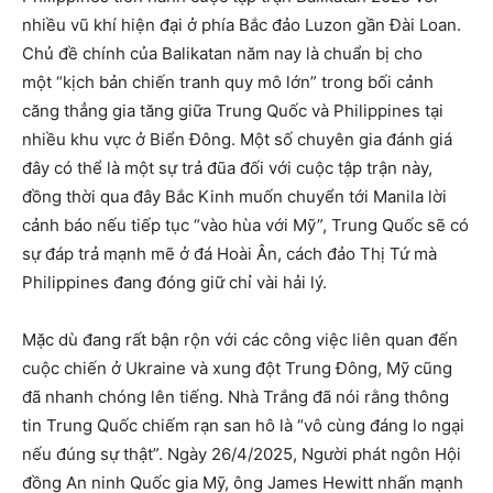
nhiều vũ khí hiện đại ở phía Bắc đảo Luzon gần Đài Loan.
Chủ đề chính của Balikatan năm nay là chuẩn bị cho
một “kịch bản chiến tranh quy mô lớn” trong bối cảnh
căng thẳng gia tăng giữa Trung Quốc và Philippines tại
nhiều khu vực ở Biển Đông. Một số chuyên gia đánh giá
đây có thể là một sự trả đũa đối với cuộc tập trận này,
đồng thời qua đây Bắc Kinh muốn chuyển tới Manila lời
cảnh báo nếu tiếp tục “vào hùa với Mỹ”, Trung Quốc sẽ có
sự đáp trả mạnh mẽ ở đá Hoài Ân, cách đảo Thị Tứ mà
Philippines đang đóng giữ chỉ vài hải lý.
Mặc dù đang rất bận rộn với các công việc liên quan đến
cuộc chiến ở Ukraine và xung đột Trung Đông, Mỹ cũng
đã nhanh chóng lên tiếng. Nhà Trắng đã nói rằng thông
tin Trung Quốc chiếm rạn san hô là “vô cùng đáng lo ngại
nếu đúng sự thật”. Ngày 26/4/2025, Người phát ngôn Hội
đồng An ninh Quốc gia Mỹ, ông James Hewitt nhấn mạnh