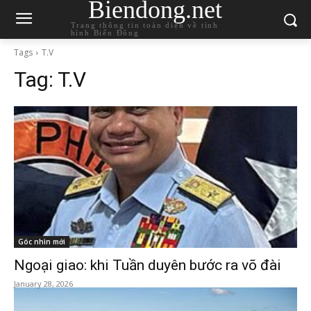
Biendong.net
Trang thông tin toàn diện về tình
hình Biển Đông
Tags
T.V
Tag:
T.V
Góc nhìn mới
Ngoại giao: khi Tuần duyên bước ra võ đài
January 28, 2026