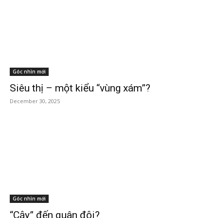
Góc nhìn mới
Siêu thị – một kiểu “vùng xám”?
December 30, 2025
Góc nhìn mới
“Cậy” đến quân đội?