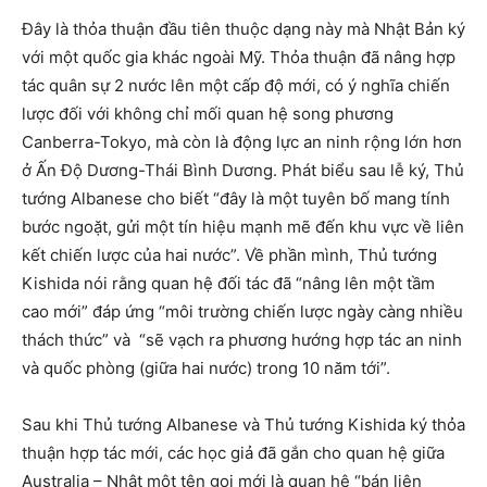
Đây là thỏa thuận đầu tiên thuộc dạng này mà Nhật Bản ký
với một quốc gia khác ngoài Mỹ. Thỏa thuận đã nâng hợp
tác quân sự 2 nước lên một cấp độ mới, có ý nghĩa chiến
lược đối với không chỉ mối quan hệ song phương
Canberra-Tokyo, mà còn là động lực an ninh rộng lớn hơn
ở Ấn Độ Dương-Thái Bình Dương. Phát biểu sau lễ ký, Thủ
tướng Albanese cho biết “đây là một tuyên bố mang tính
bước ngoặt, gửi một tín hiệu mạnh mẽ đến khu vực về liên
kết chiến lược của hai nước”. Về phần mình, Thủ tướng
Kishida nói rằng quan hệ đối tác đã “nâng lên một tầm
cao mới” đáp ứng “môi trường chiến lược ngày càng nhiều
thách thức” và “sẽ vạch ra phương hướng hợp tác an ninh
và quốc phòng (giữa hai nước) trong 10 năm tới”.
Sau khi Thủ tướng Albanese và Thủ tướng Kishida ký thỏa
thuận hợp tác mới, các học giả đã gắn cho quan hệ giữa
Australia – Nhật một tên gọi mới là quan hệ “bán liên