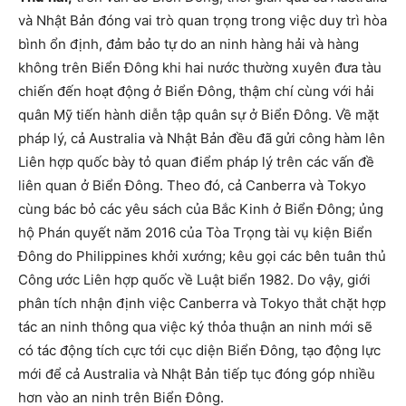
và Nhật Bản đóng vai trò quan trọng trong việc duy trì hòa
bình ổn định, đảm bảo tự do an ninh hàng hải và hàng
không trên Biển Đông khi hai nước thường xuyên đưa tàu
chiến đến hoạt động ở Biển Đông, thậm chí cùng với hải
quân Mỹ tiến hành diễn tập quân sự ở Biển Đông. Về mặt
pháp lý, cả Australia và Nhật Bản đều đã gửi công hàm lên
Liên hợp quốc bày tỏ quan điểm pháp lý trên các vấn đề
liên quan ở Biển Đông. Theo đó, cả Canberra và Tokyo
cùng bác bỏ các yêu sách của Bắc Kinh ở Biển Đông; ủng
hộ Phán quyết năm 2016 của Tòa Trọng tài vụ kiện Biển
Đông do Philippines khởi xướng; kêu gọi các bên tuân thủ
Công ước Liên hợp quốc về Luật biển 1982. Do vậy, giới
phân tích nhận định việc Canberra và Tokyo thắt chặt hợp
tác an ninh thông qua việc ký thỏa thuận an ninh mới sẽ
có tác động tích cực tới cục diện Biển Đông, tạo động lực
mới để cả Australia và Nhật Bản tiếp tục đóng góp nhiều
hơn vào an ninh trên Biển Đông.