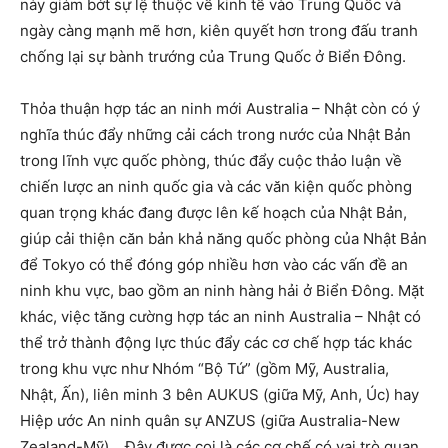
này giảm bớt sự lệ thuộc về kinh tế vào Trung Quốc và
ngày càng mạnh mẽ hơn, kiên quyết hơn trong đấu tranh
chống lại sự bành trướng của Trung Quốc ở Biển Đông.
Thỏa thuận hợp tác an ninh mới Australia – Nhật còn có ý
nghĩa thúc đẩy những cải cách trong nước của Nhật Bản
trong lĩnh vực quốc phòng, thúc đẩy cuộc thảo luận về
chiến lược an ninh quốc gia và các văn kiện quốc phòng
quan trọng khác đang được lên kế hoạch của Nhật Bản,
giúp cải thiện căn bản khả năng quốc phòng của Nhật Bản
để Tokyo có thể đóng góp nhiều hơn vào các vấn đề an
ninh khu vực, bao gồm an ninh hàng hải ở Biển Đông. Mặt
khác, việc tăng cường hợp tác an ninh Australia – Nhật có
thể trở thành động lực thúc đẩy các cơ chế hợp tác khác
trong khu vực như Nhóm “Bộ Tứ” (gồm Mỹ, Australia,
Nhật, Ấn), liên minh 3 bên AUKUS (giữa Mỹ, Anh, Úc) hay
Hiệp ước An ninh quân sự ANZUS (giữa Australia-New
Zealand-Mỹ)… Đây được coi là các cơ chế có vai trò quan