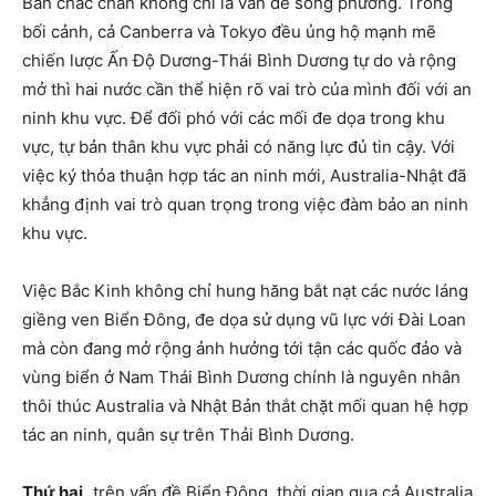
Bản chắc chắn không chỉ là vấn đề song phương. Trong
bối cảnh, cả Canberra và Tokyo đều ủng hộ mạnh mẽ
chiến lược Ấn Độ Dương-Thái Bình Dương tự do và rộng
mở thì hai nước cần thể hiện rõ vai trò của mình đối với an
ninh khu vực. Để đối phó với các mối đe dọa trong khu
vực, tự bản thân khu vực phải có năng lực đủ tin cậy. Với
việc ký thỏa thuận hợp tác an ninh mới, Australia-Nhật đã
khẳng định vai trò quan trọng trong việc đàm bảo an ninh
khu vực.
Việc Bắc Kinh không chỉ hung hăng bắt nạt các nước láng
giềng ven Biển Đông, đe dọa sử dụng vũ lực với Đài Loan
mà còn đang mở rộng ảnh hưởng tới tận các quốc đảo và
vùng biển ở Nam Thái Bình Dương chính là nguyên nhân
thôi thúc Australia và Nhật Bản thắt chặt mối quan hệ hợp
tác an ninh, quân sự trên Thải Bình Dương.
Thứ hai,
trên vấn đề Biển Đông, thời gian qua cả Australia