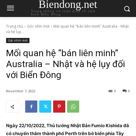
Biendong.net
Trang thông tin toàn diện về tình
hình Biển Đông
Trang chủ
Góc nhìn mới
Mối quan hệ "bán liên minh" Australia - Nhật
và hệ lụy...
Góc nhìn mới
Mối quan hệ “bán liên minh”
Australia – Nhật và hệ lụy đối
với Biển Đông
November 7, 2022
0
0
Ngày 22/10/2022, Thủ tướng Nhật Bản Fumio Kishida đã
có chuyến thăm thành phố Perth trên bờ biển phía Tây