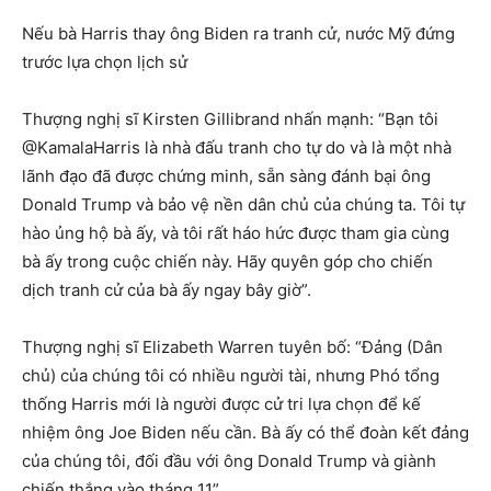
Nếu bà Harris thay ông Biden ra tranh cử, nước Mỹ đứng
trước lựa chọn lịch sử
Thượng nghị sĩ Kirsten Gillibrand nhấn mạnh: “Bạn tôi
@KamalaHarris là nhà đấu tranh cho tự do và là một nhà
lãnh đạo đã được chứng minh, sẵn sàng đánh bại ông
Donald Trump và bảo vệ nền dân chủ của chúng ta. Tôi tự
hào ủng hộ bà ấy, và tôi rất háo hức được tham gia cùng
bà ấy trong cuộc chiến này. Hãy quyên góp cho chiến
dịch tranh cử của bà ấy ngay bây giờ”.
Thượng nghị sĩ Elizabeth Warren tuyên bố: “Đảng (Dân
chủ) của chúng tôi có nhiều người tài, nhưng Phó tổng
thống Harris mới là người được cử tri lựa chọn để kế
nhiệm ông Joe Biden nếu cần. Bà ấy có thể đoàn kết đảng
của chúng tôi, đối đầu với ông Donald Trump và giành
chiến thắng vào tháng 11”.