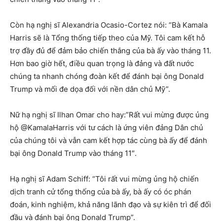
Còn hạ nghị sĩ Alexandria Ocasio-Cortez nói: “Bà Kamala
Harris sẽ là Tổng thống tiếp theo của Mỹ. Tôi cam kết hỗ
trợ đầy đủ để đảm bảo chiến thắng của bà ấy vào tháng 11.
Hơn bao giờ hết, điều quan trọng là đảng và đất nước
chúng ta nhanh chóng đoàn kết để đánh bại ông Donald
Trump và mối đe dọa đối với nền dân chủ Mỹ”.
Nữ hạ nghị sĩ Ilhan Omar cho hay:”Rất vui mừng được ủng
hộ @KamalaHarris với tư cách là ứng viên đảng Dân chủ
của chúng tôi và vẫn cam kết hợp tác cùng bà ấy để đánh
bại ông Donald Trump vào tháng 11″.
Hạ nghị sĩ Adam Schiff: “Tôi rất vui mừng ủng hộ chiến
dịch tranh cử tổng thống của bà ấy, bà ấy có óc phán
đoán, kinh nghiệm, khả năng lãnh đạo và sự kiên trì để đối
đầu và đánh bại ông Donald Trump”.