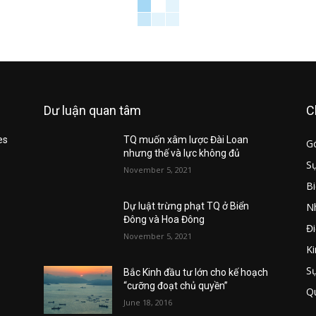
Dư luận quan tâm
C
es
TQ muốn xâm lược Đài Loan
G
nhưng thế và lực không đủ
Sự
November 5, 2021
B
Nh
u
Dự luật trừng phạt TQ ở Biển
Đông và Hoa Đông
Đi
November 5, 2021
Ki
S
Bắc Kinh đầu tư lớn cho kế hoạch
“cưỡng đoạt chủ quyền”
Q
June 18, 2016