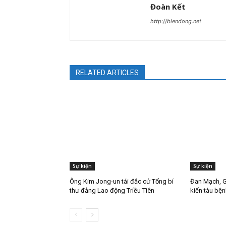
Đoàn Kết
http://biendong.net
RELATED ARTICLES
Sự kiện
Sự kiện
Ông Kim Jong-un tái đắc cử Tổng bí
Đan Mạch, G
thư đảng Lao động Triều Tiên
kiến tàu bện