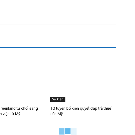
Sự kiện
reenland từ chối sáng
TQ tuyên bố kiên quyết đáp trả thuế
h viện từ Mỹ
của Mỹ