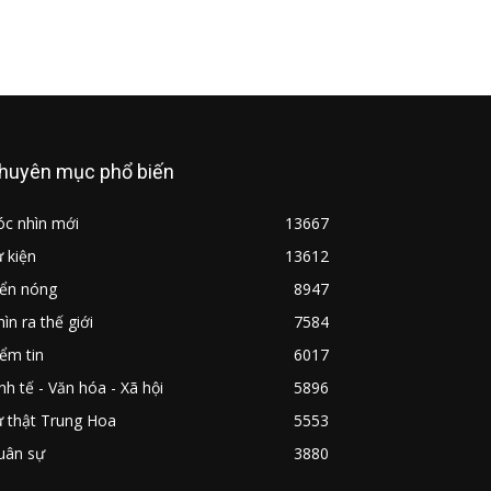
huyên mục phổ biến
óc nhìn mới
13667
 kiện
13612
iển nóng
8947
ìn ra thế giới
7584
ểm tin
6017
nh tế - Văn hóa - Xã hội
5896
ự thật Trung Hoa
5553
uân sự
3880